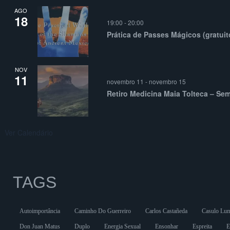
AGO
18
19:00
-
20:00
Prática de Passes Mágicos (gratuit
NOV
11
novembro 11
-
novembro 15
Retiro Medicina Maia Tolteca – Se
Ver Calendário
TAGS
Autoimportância
Caminho Do Guerreiro
Carlos Castañeda
Casulo Lu
Don Juan Matus
Duplo
Energia Sexual
Ensonhar
Espreita
E