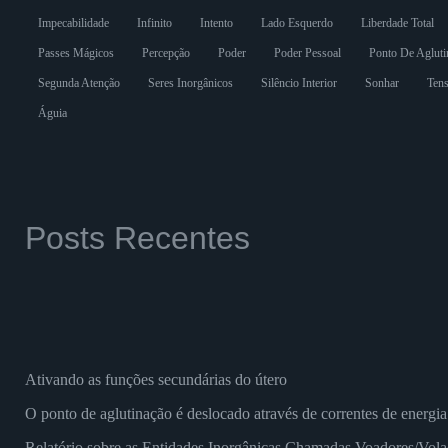
Impecabilidade
Infinito
Intento
Lado Esquerdo
Liberdade Total
Passes Mágicos
Percepção
Poder
Poder Pessoal
Ponto De Agluti
Segunda Atenção
Seres Inorgânicos
Silêncio Interior
Sonhar
Tens
Águia
Posts Recentes
Ativando as funções secundárias do útero
O ponto de aglutinação é deslocado através de correntes de energia
Relatório sobre as Entidades Inorgânicas Chamadas Voadores/Vola