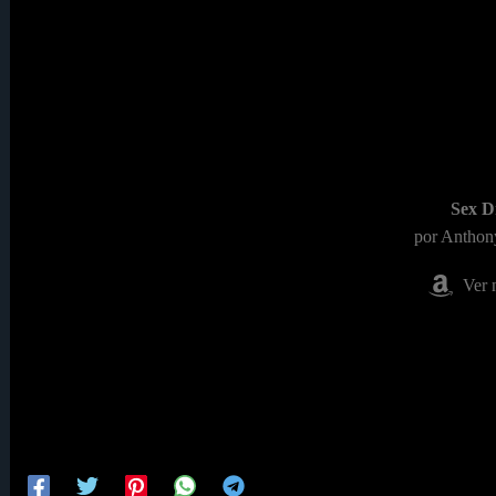
Sex D
por Anthon
Ver