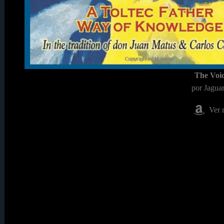
The Voic
por Jagua
Ver