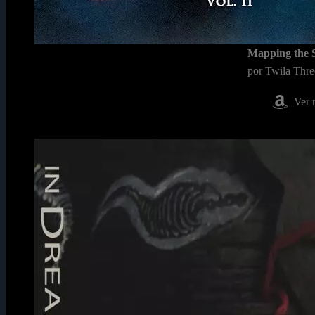
Mapping the S
por Twila Thr
Ver