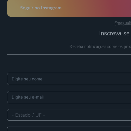
Seguir no Instagram
@naguali
Inscreva-se
Receba notificações sobre os pró