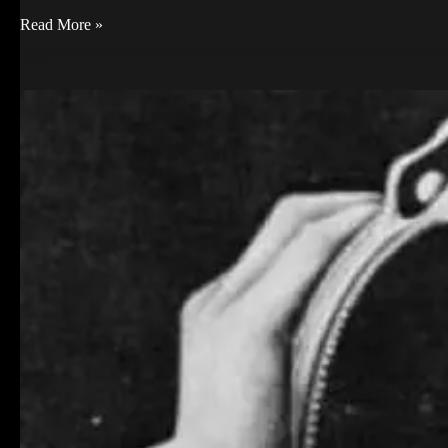
Esses
Read More »
caminhos