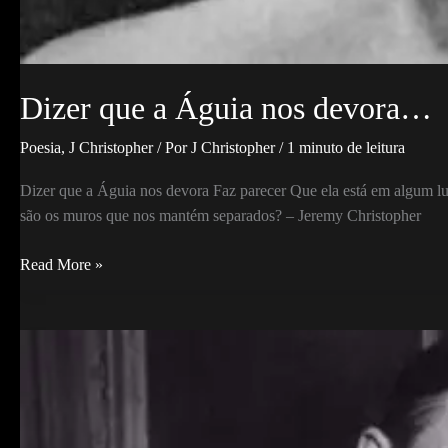
Dizer que a Águia nos devora…
Poesia
,
J Christopher
/ Por
J Christopher
/
1 minuto de leitura
Dizer que a Águia nos devora Faz parecer Que ela está em algum luga
são os muros que nos mantém separados? – Jeremy Christopher
Dizer
Read More »
que
a
Águia
nos
devora…