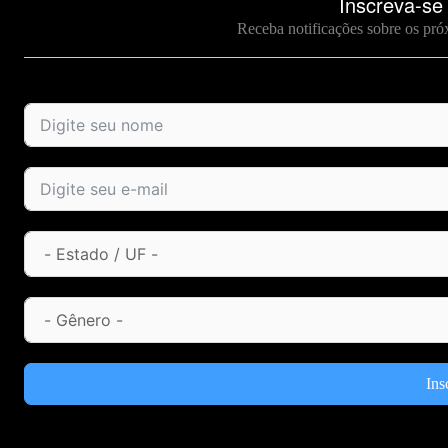
Inscreva-se
Receba notificações sobre os pró
Ins