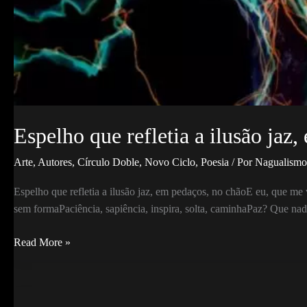
Espelho que refletia a ilusão ja
Arte
,
Autores
,
Círculo Doble
,
Novo Ciclo
,
Poesia
/ Por
Nagualism
Espelho que refletia a ilusão jaz, em pedaços, no chãoE eu, que me
sem formaPaciência, sapiência, inspira, solta, caminhaPaz? Que na
Espelho
Read More »
que
refletia
a