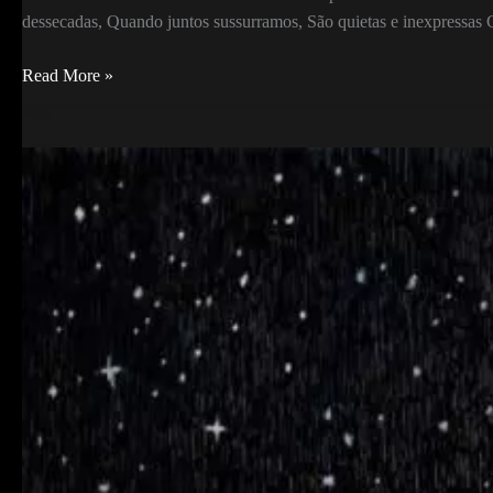
dessecadas, Quando juntos sussurramos, São quietas e inexpressas 
Os
Read More »
homens
ocos