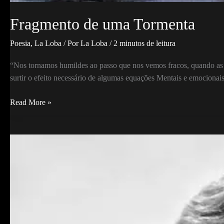
Fragmento de uma Tormenta
Poesia
,
La Loba
/ Por
La Loba
/
2 minutos de leitura
“Nos tornamos humildes ao passo que nos vemos fracos, quando as po
surtir o efeito necessário de algumas equações Mentais e emociona
Fragmento
Read More »
de
uma
Tormenta