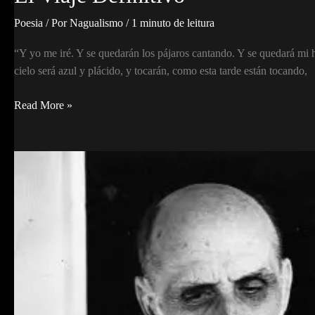
Poesia
/ Por
Nagualismo
/
1 minuto de leitura
“Y yo me iré. Y se quedarán los pájaros cantando. Y se quedará mi h
cielo será azul y plácido, y tocarán, como esta tarde están tocando,
El
Read More »
Viaje
Definitivo