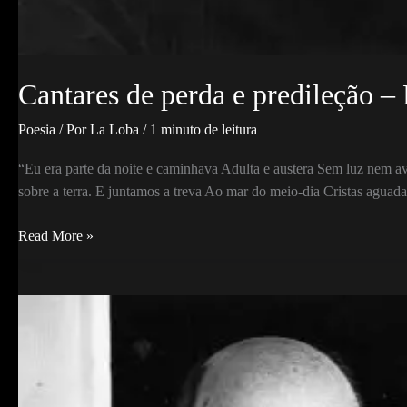
Cantares de perda e predileção – 
Poesia
/ Por
La Loba
/
1 minuto de leitura
“Eu era parte da noite e caminhava Adulta e austera Sem luz nem a
sobre a terra. E juntamos a treva Ao mar do meio-dia Cristas aguada
Cantares
Read More »
de
perda
e
predileção
–
LII