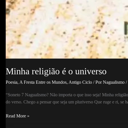
Minha religião é o universo
Poesia
,
A Fresta Entre os Mundos
,
Antigo Ciclo
/ Por
Nagualismo
/
“Soneto 7 Nagualismo? Não importa o que isso seja! Minha religião 
do verso. Chego a pensar que seja um pluriverso Que ruge e ri, se h
Minha
Read More »
religião