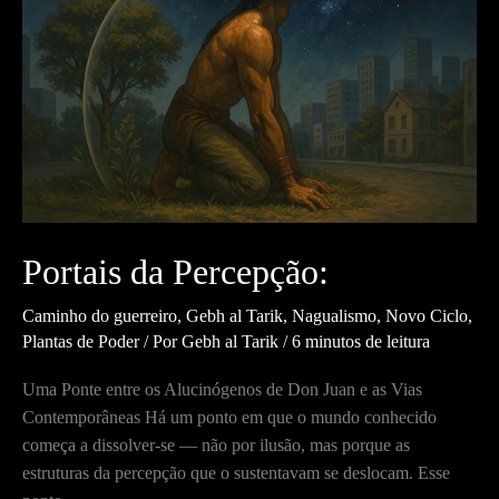
A
Arte
de
Sonhar
Portais da Percepção:
Caminho do guerreiro
,
Gebh al Tarik
,
Nagualismo
,
Novo Ciclo
,
Plantas de Poder
/ Por
Gebh al Tarik
/
6 minutos de leitura
Uma Ponte entre os Alucinógenos de Don Juan e as Vias
Contemporâneas Há um ponto em que o mundo conhecido
começa a dissolver-se — não por ilusão, mas porque as
estruturas da percepção que o sustentavam se deslocam. Esse