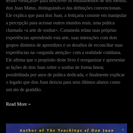
termo «feitiçaria» para descrever os ensinamentos de seu mentor,
don Juan Matus, distinguindo-o das definições convencionais.
Ele explica que para don Juan, a feitiçaria consiste em manipular
a percepção para acessar outros mundos reais, uma prática
chamada «a arte de sonhar». Castaneda relata suas próprias
experiências aprendendo esta arte, suas interações com dois
grupos distintos de aprendizes e os desafios de reconciliar suas
experiências na «segunda atenção» com a realidade cotidiana.
Ele afirma que o propósito deste livro é reorganizar e apresentar
as lições de don Juan sobre o sonhar de forma linear,
possibilitada por anos de prática dedicada, e finalmente explicar
o legado que don Juan deixou para seus últimos alunos como
um ato de gratidão.
Nota
Read More »
do
Autor
–