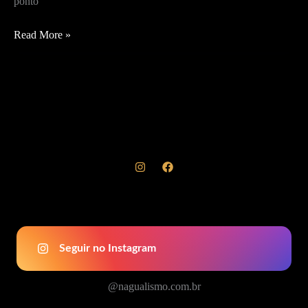
ponto
Portais
Read More »
da
Percepção:
Seguir no Instagram
@nagualismo.com.br