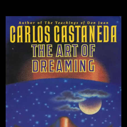
Lado
Ativo
do
Infinito
–
A
Consciência
Inorgânica