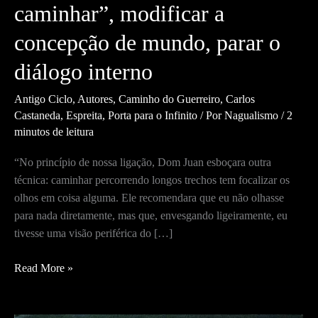
caminhar”, modificar a
concepção de mundo, parar o
diálogo interno
Antigo Ciclo
,
Autores
,
Caminho do Guerreiro
,
Carlos
Castaneda
,
Espreita
,
Porta para o Infinito
/ Por
Nagualismo
/
2
minutos de leitura
“No princípio de nossa ligação, Dom Juan esboçara outra
técnica: caminhar percorrendo longos trechos tem focalizar os
olhos em coisa alguma. Ele recomendara que eu não olhasse
para nada diretamente, mas que, envesgando ligeiramente, eu
tivesse uma visão periférica do […]
A
Read More »
técnica
do