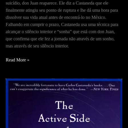
suicídio, don Juan reaparece. Ele diz a Castaneda que ele
finalmente atingiu seu ponto de ruptura e lhe dá uma hora para
dissolver sua vida atual antes de encontrá-lo no México.
Falhando em cumprir o prazo, Castaneda usa uma técnica para
alcançar o silêncio interior e “sonha” que está com don Juan,
que confirma que ele fez a jornada não através de um sonho,
mas através de seu silêncio interior.
O
Read More »
Lado
Ativo
do
Infinito
–
O
Ponto
de
Ruptura