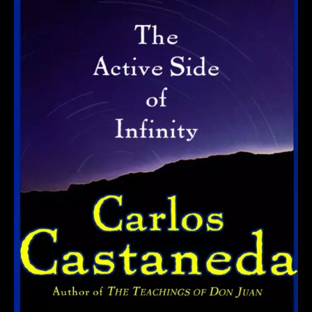
–
Além
da
Sintaxe:
O
Condutor