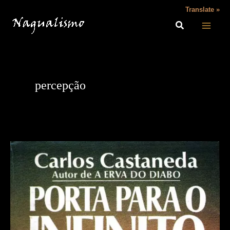
Ir
Translate »
para
o
conteúdo
percepção