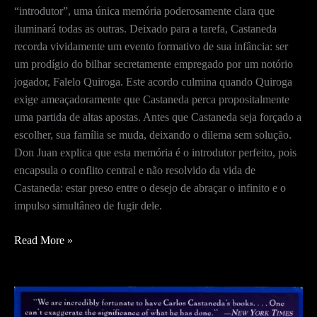
“introdutor”, uma única memória poderosamente clara que
iluminará todas as outras. Deixado para a tarefa, Castaneda
recorda vividamente um evento formativo de sua infância: ser
um prodígio do bilhar secretamente empregado por um notório
jogador, Falelo Quiroga. Este acordo culmina quando Quiroga
exige ameaçadoramente que Castaneda perca propositalmente
uma partida de altas apostas. Antes que Castaneda seja forçado a
escolher, sua família se muda, deixando o dilema sem solução.
Don Juan explica que esta memória é o introdutor perfeito, pois
encapsula o conflito central e não resolvido da vida de
Castaneda: estar preso entre o desejo de abraçar o infinito e o
impulso simultâneo de fugir dele.
O
Read More »
Lado
Ativo
do
Infinito