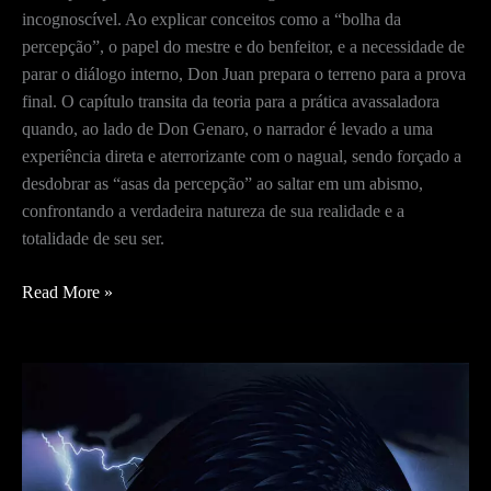
incognoscível. Ao explicar conceitos como a “bolha da
percepção”, o papel do mestre e do benfeitor, e a necessidade de
parar o diálogo interno, Don Juan prepara o terreno para a prova
final. O capítulo transita da teoria para a prática avassaladora
quando, ao lado de Don Genaro, o narrador é levado a uma
experiência direta e aterrorizante com o nagual, sendo forçado a
desdobrar as “asas da percepção” ao saltar em um abismo,
confrontando a verdadeira natureza de sua realidade e a
totalidade de seu ser.
Porta
Read More »
para
o
Infinito
–
A
Estratégia
de