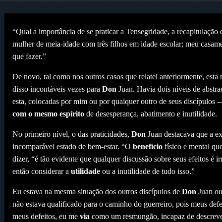
“Qual a importância de se praticar a Tensegridade, a recapitulação
mulher de meia-idade com três filhos em idade escolar; meu casame
que fazer.”
De novo, tal como nos outros casos que relatei anteriormente, est
disso incontáveis vezes para
Don
Juan. Havia dois níveis de abstra
esta, colocadas por mim ou por qualquer outro de seus discípulos
com o mesmo espírito
de desesperança, abatimento e inutilidade.
No primeiro nível, o das praticidades,
Don
Juan destacava que a ex
incomparável estado de bem-estar. “O
benefício
físico e mental qu
dizer, “é tão evidente que qualquer discussão sobre seus efeitos é i
então considerar a
utilidade
ou a inutilidade de tudo isso.”
Eu estava na mesma situação dos outros discípulos de
Don
Juan ou 
não estava qualificado para o caminho do guerreiro, pois meus def
meus defeitos, eu me
via
como um resmungão, incapaz de descrever