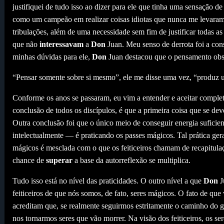
justifiquei de tudo isso ao dizer para ele que tinha uma sensação d
como um campeão em realizar coisas idiotas que nunca me levaram 
tribulações, além de uma necessidade sem fim de justificar todas as 
que não
interessavam
a
Don
Juan. Meu senso de derrota foi a cons
minhas dúvidas para ele,
Don
Juan destacou que o pensamento obse
“Pensar somente sobre si mesmo”, ele me disse uma vez, “produz u
Conforme os anos se passaram, eu vim a entender e aceitar compl
conclusão de todos os discípulos, é que a primeira coisa que se de
Outra conclusão foi que o único meio de conseguir energia suficie
intelectualmente — é praticando os passes mágicos. Tal prática gera
mágicos é mesclada com o que os feiticeiros chamam de recapitulaç
chance de
superar
a base da autorreflexão se multiplica.
Tudo isso está no nível das praticidades. O outro nível a que
Don
J
feiticeiros de que nós somos, de fato, seres mágicos. O fato de que
acreditam que, se realmente seguirmos estritamente o caminho do 
nos tornarmos seres que vão morrer. Na visão dos feiticeiros, os s