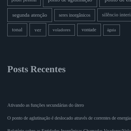
poder pessoal
segunda atenção
silêncio inter
seres inorgânicos
ver
tonal
vontade
voladores
águia
Posts Recentes
Ativando as funções secundárias do útero
O ponto de aglutinação é deslocado através de correntes de energia
Relatório sobre as Entidades Inorgânicas Chamadas Voadores/Vola