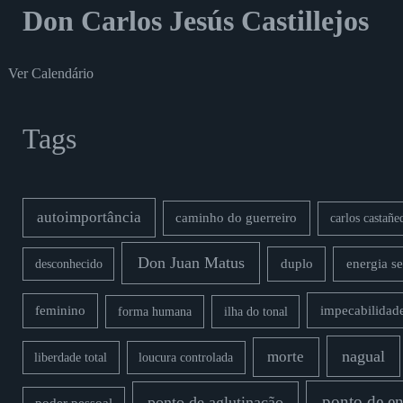
Don Carlos Jesús Castillejos
Ver Calendário
Tags
autoimportância
caminho do guerreiro
carlos castañe
Don Juan Matus
duplo
energia s
desconhecido
impecabilidad
feminino
forma humana
ilha do tonal
nagual
morte
liberdade total
loucura controlada
ponto de en
ponto de aglutinação