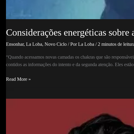
Considerações energéticas sobre 
Ensonhar
,
La Loba
,
Novo Ciclo
/ Por
La Loba
/
2 minutos de leitur
“Quando acessamos novas camadas os chakras que são responsáveis p
contidos as informações do intento e da segunda atenção. Eles es
Considerações
Read More »
energéticas
sobre
a
redução
do
tonal