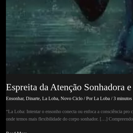
Espreita da Atenção Sonhadora 
Ensonhar
,
Dinarte
,
La Loba
,
Novo Ciclo
/ Por
La Loba
/
3 minutos 
“La Loba: Intentar o ensonho conecta ou enfoca a consciência pro co
onde temos mais flexibilidade do corpo sonhador. […] Compreendo