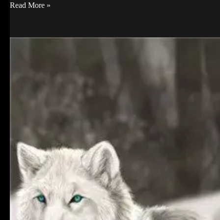
A
Read More »
resiliência
na
existência