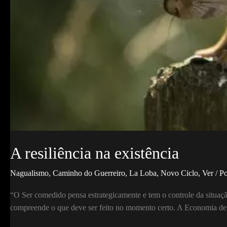
persona
é
impermanente
A resiliência na existência
Nagualismo
,
Caminho do Guerreiro
,
La Loba
,
Novo Ciclo
,
Ver
/ P
“O Ser comedido pensa estrategicamente e tem o controle da situaçã
compreende o que deve ser feito no momento certo. A Economia de 