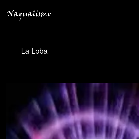
Ir
para
o
conteúdo
La Loba