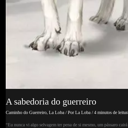
A sabedoria do guerreiro
Caminho do Guerreiro
,
La Loba
/ Por
La Loba
/
4 minutos de leitur
“Eu nunca vi algo selvagem ter pena de si mesmo, um pássaro cairá