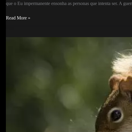
que o Eu impermanente ensonha as personas que intenta ser. A guer
A
Read More »
guerreira
reflete
a
persona
em
uma
guerra
porque
sabe
que
o
Eu
que
sustenta
essa