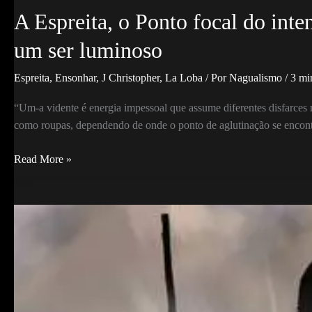
A Espreita, o Ponto focal do inten
um ser luminoso
Espreita
,
Ensonhar
,
J Christopher
,
La Loba
/ Por
Nagualismo
/
3 min
“Um-a vidente é energia impessoal que assume diferentes disfarces m
como roupas, dependendo de onde o ponto de aglutinação se encontr
A
Read More »
Espreita,
o
Ponto
focal
do
intento,
e
as