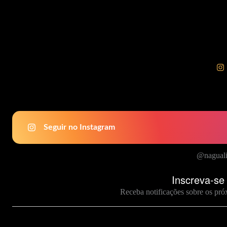
nagualismo
para
mulheres
Seguir no Instagram
@naguali
Inscreva-se
Receba notificações sobre os pró