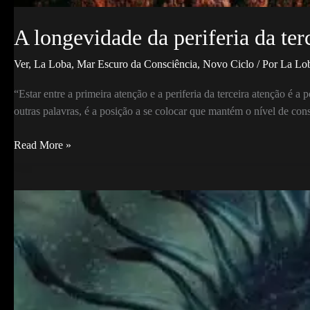
A longevidade da periferia da ter
Ver
,
La Loba
,
Mar Escuro da Consciência
,
Novo Ciclo
/ Por
La Lo
“Estar entre a primeira atenção e a periferia da terceira atenção é 
outras palavras, é a posição a se colocar que mantém o nível de con
A
Read More »
longevidade
da
periferia
da
terceira
atenção