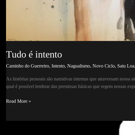
Tudo é intento
Caminho do Guerreiro
,
Intento
,
Nagualismo
,
Novo Ciclo
,
Satu Loa
As histórias pessoais são narrativas internas que atravessam nossa 
qual é possível lembrar das premissas básicas que regem nossas exper
Tudo
Read More »
é
intento