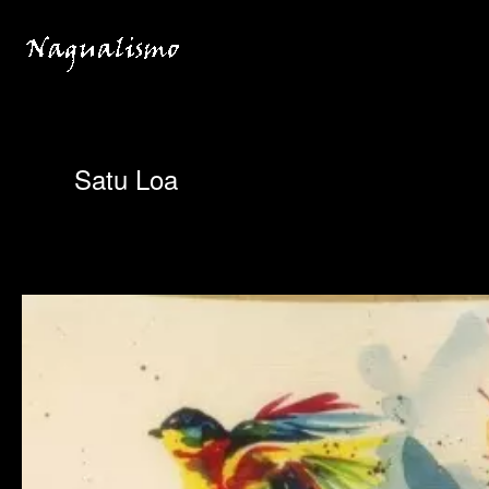
Ir
para
o
conteúdo
Satu Loa