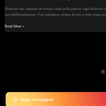
Remexer nas camadas de nossas vidas pode parecer algo doloroso e 
isso deliberadamente. Pois estejamos cientes de que a vida estará 
Limpeza
Read More »
Tonal
e
o
Sentir:
um
encontro
consigo
mesma
Seguir no Instagram