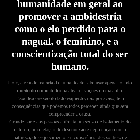
humanidade em geral ao
promover a ambidestria
como o elo perdido para o
nagual, o feminino, e a
conscientização total do ser
humano.
Hoje, a grande maioria da humanidade sabe usar apenas o lado
direito do corpo de forma ativa nas ações do dia a dia.
Essa desconexão do lado esquerdo, não por acaso, tem
consequências que podemos todos perceber, ainda que sem
compreender a causa.
Grande parte das pessoas enfrenta um senso de isolamento do
entorno, uma relação de desconexão e depredação com a
natureza, de esquecimento e inconsciência dos sonhos, de