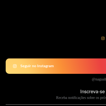
Seguir no Instagram
@naguali
Inscreva-se
Receba notificações sobre os pró