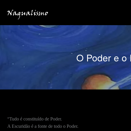
Ir
para
o
conteúdo
O Poder e o 
“Tudo é constituído de Poder.
A Escuridão é a fonte de todo o Poder.