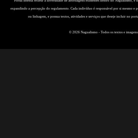
Portal intenta refletir a diversidade de abordagens existentes dentro do Nagualismo, e
expandindo a percepção do regulamento. Cada indivíduo é responsável por si mesmo e pe
ou linhagem, e possua textos, atividades e serviços que deseje incluir no por
© 2026 Nagualismo - Todos os textos e imagens s