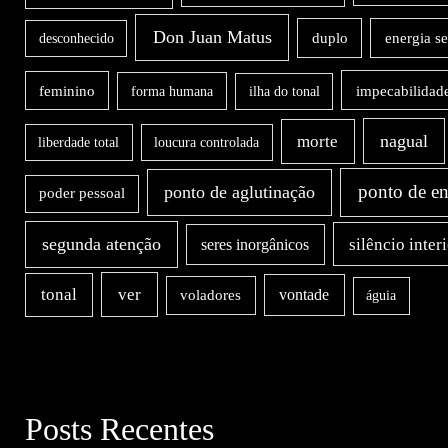
Don Juan Matus
duplo
energia s
desconhecido
impecabilidad
feminino
forma humana
ilha do tonal
nagual
morte
liberdade total
loucura controlada
ponto de en
ponto de aglutinação
poder pessoal
segunda atenção
silêncio inter
seres inorgânicos
ver
tonal
vontade
voladores
águia
Posts Recentes