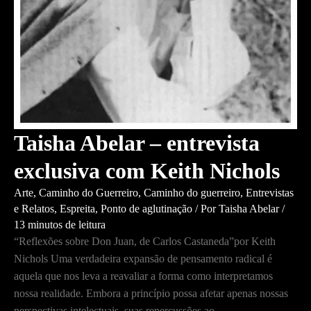
Taisha Abelar – entrevista
exclusiva com Keith Nichols
Arte
,
Caminho do Guerreiro
,
Caminho do guerreiro
,
Entrevistas
e Relatos
,
Espreita
,
Ponto de aglutinação
/ Por
Taisha Abelar
/
13 minutos de leitura
“Reflexões sobre Don Juan, de Carlos Castaneda”por Keith
Nichols Uma verdadeira expansão de pensamento radical é
aquela que nos leva a reavaliar a forma como interpretamos
nossa realidade. Embora a princípio possa afetar apenas nossas
perspectivas intelectuais, suas repercussões ao