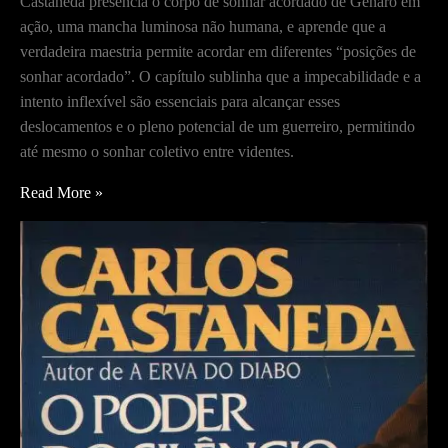
Castaneda presencia o corpo de sonhar acordado de Genaro em
ação, uma mancha luminosa não humana, e aprende que a
verdadeira maestria permite acordar em diferentes “posições de
sonhar acordado”. O capítulo sublinha que a impecabilidade e a
intento inflexível são essenciais para alcançar esses
deslocamentos e o pleno potencial de um guerreiro, permitindo
até mesmo o sonhar coletivo entre videntes.
A
Read More »
Espreita,
o
Intento
e
a
Posição
de
Sonhar
Acordado
–