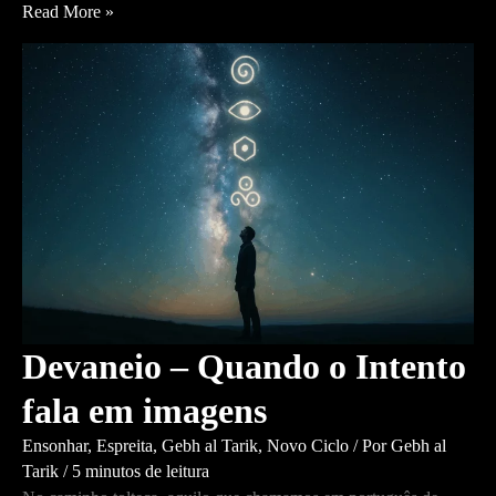
A
Read More »
Espreita
como
Bondade
Invisível
Devaneio – Quando o Intento
fala em imagens
Ensonhar
,
Espreita
,
Gebh al Tarik
,
Novo Ciclo
/ Por
Gebh al
Tarik
/
5 minutos de leitura