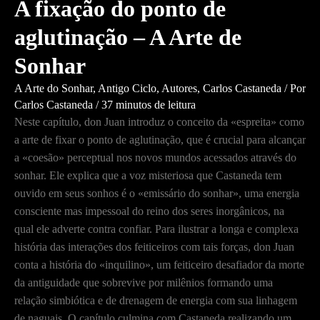
A fixação do ponto de
aglutinação – A Arte de
Sonhar
A Arte do Sonhar
,
Antigo Ciclo
,
Autores
,
Carlos Castaneda
/ Por
Carlos Castaneda
/
37 minutos de leitura
Neste capítulo, don Juan introduz o conceito da «espreita» como
a arte de fixar o ponto de aglutinação, que é crucial para alcançar
a «coesão» perceptual nos novos mundos acessados através do
sonhar. Ele explica que a voz misteriosa que Castaneda tem
ouvido em seus sonhos é o «emissário do sonhar», uma energia
consciente mas impessoal do reino dos seres inorgânicos, na
qual ele adverte contra confiar. Para ilustrar a longa e complexa
história das interações dos feiticeiros com tais forças, don Juan
conta a história do «inquilino», um feiticeiro desafiador da morte
da antiguidade que sobrevive por milênios formando uma
relação simbiótica e de drenagem de energia com sua linhagem
de naguais. O capítulo culmina com Castaneda realizando um