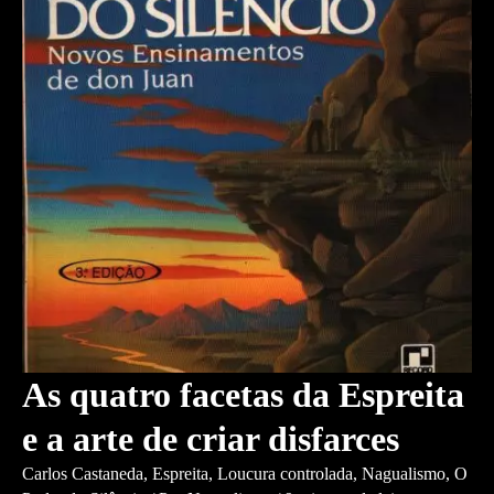
O
Fogo
Interior
As quatro facetas da Espreita
e a arte de criar disfarces
Carlos Castaneda
,
Espreita
,
Loucura controlada
,
Nagualismo
,
O