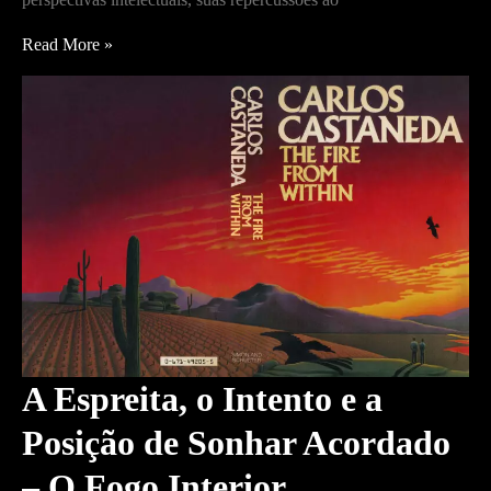
Taisha
Read More »
Abelar
–
entrevista
exclusiva
com
Keith
Nichols
A Espreita, o Intento e a
Posição de Sonhar Acordado
– O Fogo Interior