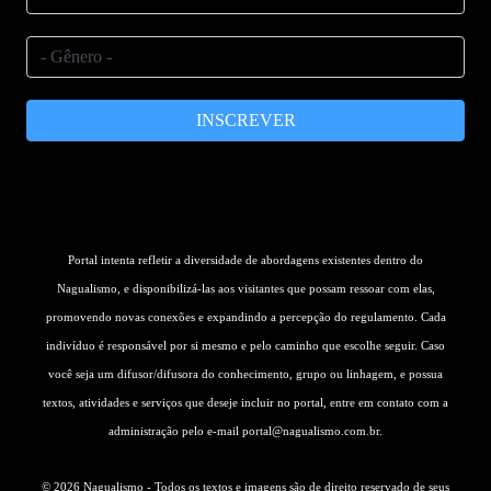
INSCREVER
Portal intenta refletir a diversidade de abordagens existentes dentro do
Nagualismo, e disponibilizá-las aos visitantes que possam ressoar com elas,
promovendo novas conexões e expandindo a percepção do regulamento. Cada
indivíduo é responsável por si mesmo e pelo caminho que escolhe seguir. Caso
você seja um difusor/difusora do conhecimento, grupo ou linhagem, e possua
textos, atividades e serviços que deseje incluir no portal, entre em contato com a
administração pelo e-mail
portal@nagualismo.com.br
.
© 2026 Nagualismo - Todos os textos e imagens são de direito reservado de seus