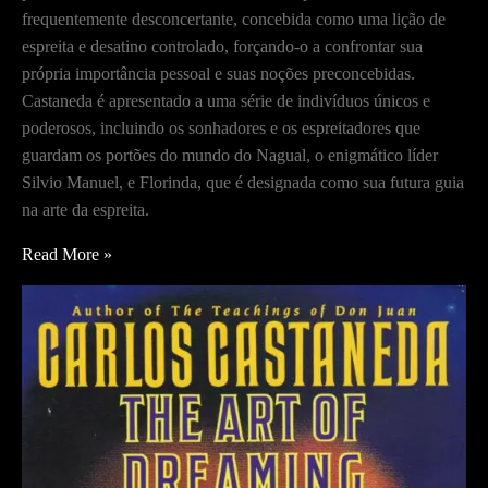
frequentemente desconcertante, concebida como uma lição de
espreita e desatino controlado, forçando-o a confrontar sua
própria importância pessoal e suas noções preconcebidas.
Castaneda é apresentado a uma série de indivíduos únicos e
poderosos, incluindo os sonhadores e os espreitadores que
guardam os portões do mundo do Nagual, o enigmático líder
Silvio Manuel, e Florinda, que é designada como sua futura guia
na arte da espreita.
O
Read More »
Presente
da
Águia
–
O
Grupo
do
Nagual