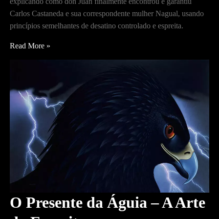
explicando como don Juan finalmente encontrou e garantiu
Carlos Castaneda e sua correspondente mulher Nagual, usando
princípios semelhantes de desatino controlado e espreita.
O
Read More »
Presente
da
Águia
–
A
Mulher
Nagual
O Presente da Águia – A Arte