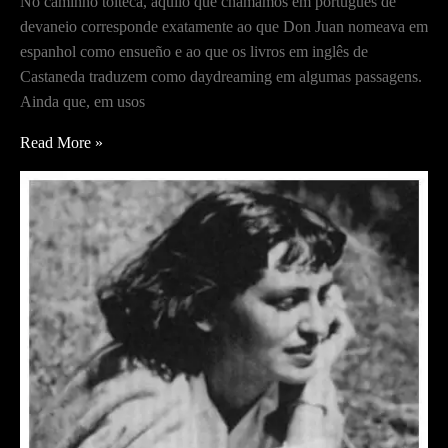
No caminho tolteca, aquilo que chamamos em português de
devaneio corresponde exatamente ao que Don Juan nomeava em
espanhol como ensueño e ao que os livros em inglês de
Castaneda traduzem como daydreaming em algumas passagens.
Ainda que, em usos
Devaneio
Read More »
–
Quando
o
Intento
fala
em
imagens