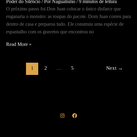
Poder do Silêncio
/ Por
Nagualismo
/
9 minutos de leitura
O próximo passo foi Don Juan colocar o único disfarce que
enganaria o monstro: as roupas do pacote. Dom Juan correu para
dentro de casa e preparou tudo. Ele construiu uma espécie de
espantalho com os gravetos que encontrou no
As
Read More »
quatro
facetas
da
1
2
…
5
Next
→
Espreita
e
a
arte
de
criar
disfarces