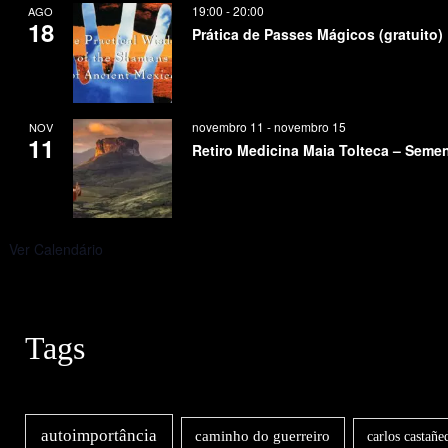
19:00
-
20:00
AGO
18
Prática de Passes Mágicos (gratuito)
novembro 11
-
novembro 15
NOV
11
Retiro Medicina Maia Tolteca – Seme
Ver Calendário
Tags
autoimportância
caminho do guerreiro
carlos castañe