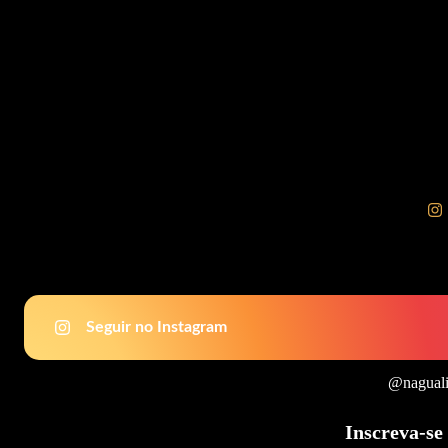
Seguir no Instagram
@naguali
Inscreva-se