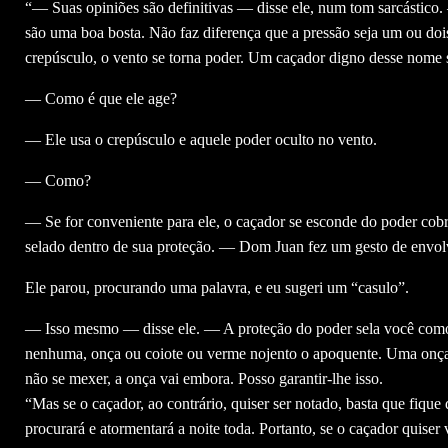
“— Suas opiniões são definitivas — disse ele, num tom sarcástico.
são uma boa bosta. Não faz diferença que a pressão seja um ou dois
crepúsculo, o vento se torna poder. Um caçador digno desse nome s
— Como é que ele age?
— Ele usa o crepúsculo e aquele poder oculto no vento.
— Como?
— Se for conveniente para ele, o caçador se esconde do poder cobri
selado dentro de sua proteção. — Dom Juan fez um gesto de env
Ele parou, procurando uma palavra, e eu sugeri um “casulo”.
— Isso mesmo — disse ele. — A proteção do poder sela você como 
nenhuma, onça ou coiote ou verme nojento o apoquente. Uma onça p
não se mexer, a onça vai embora. Posso garantir-lhe isso.
“Mas se o caçador, ao contrário, quiser ser notado, basta que fiq
procurará e atormentará a noite toda. Portanto, se o caçador quiser v