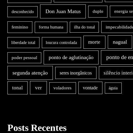
Don Juan Matus
duplo
energia s
desconhecido
impecabilidad
feminino
forma humana
ilha do tonal
nagual
morte
liberdade total
loucura controlada
ponto de en
ponto de aglutinação
poder pessoal
segunda atenção
silêncio inter
seres inorgânicos
ver
tonal
vontade
voladores
águia
Posts Recentes