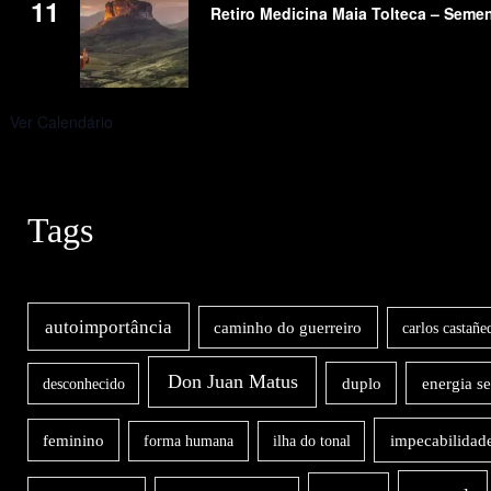
11
Retiro Medicina Maia Tolteca – Seme
Ver Calendário
Tags
autoimportância
caminho do guerreiro
carlos castañe
Don Juan Matus
duplo
energia s
desconhecido
impecabilidad
feminino
forma humana
ilha do tonal