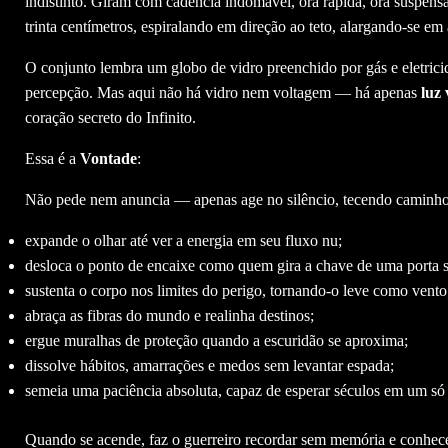
indistinto. Giram com cadência indomável, ora rápida, ora suspe
trinta centímetros, espiralando em direção ao teto, alargando-se 
O conjunto lembra um globo de vidro preenchido por gás e eletricid
percepção. Mas aqui não há vidro nem voltagem — há apenas
luz 
coração secreto do Infinito.
Essa é a
Vontade
:
Não pede nem anuncia — apenas age no silêncio, tecendo caminhos
expande o olhar até ver a energia em seu fluxo nu;
desloca o ponto de encaixe como quem gira a chave de uma porta s
sustenta o corpo nos limites do perigo, tornando-o leve como vento
abraça as fibras do mundo e realinha destinos;
ergue muralhas de proteção quando a escuridão se aproxima;
dissolve hábitos, amarrações e medos sem levantar espada;
semeia uma paciência absoluta, capaz de esperar séculos em um só i
Quando se acende, faz o guerreiro recordar sem memória e conhec