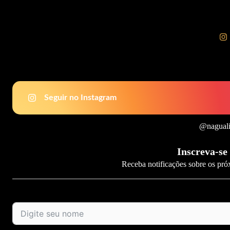
Seguir no Instagram
@naguali
Inscreva-se
Receba notificações sobre os pró