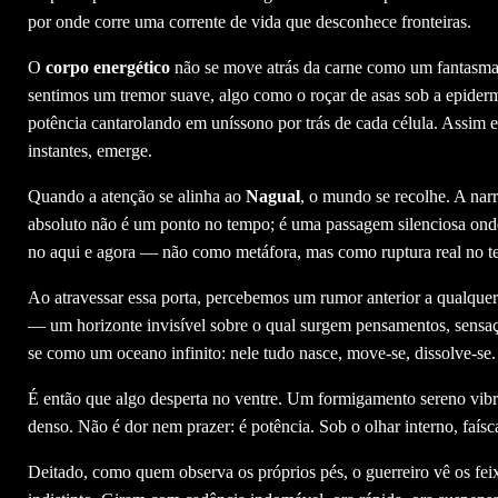
por onde corre uma corrente de vida que desconhece fronteiras.
O
corpo energético
não se move atrás da carne como um fantasma; 
sentimos um tremor suave, algo como o roçar de asas sob a epiderm
potência cantarolando em uníssono por trás de cada célula. Assim e
instantes, emerge.
Quando a atenção se alinha ao
Nagual
, o mundo se recolhe. A nar
absoluto não é um ponto no tempo; é uma passagem silenciosa onde 
no aqui e agora — não como metáfora, mas como ruptura real no t
Ao atravessar essa porta, percebemos um rumor anterior a qualque
— um horizonte invisível sobre o qual surgem pensamentos, sensaç
se como um oceano infinito: nele tudo nasce, move-se, dissolve-se
É então que algo desperta no ventre. Um formigamento sereno vib
denso. Não é dor nem prazer: é potência. Sob o olhar interno, faí
Deitado, como quem observa os próprios pés, o guerreiro vê os fe