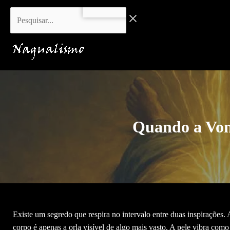
Ir
Pesquisar...
para
o
conteúdo
Quando a Von
Existe um segredo que respira no intervalo entre duas inspirações
corpo é apenas a orla visível de algo mais vasto. A pele vibra com