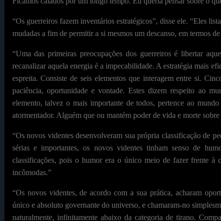
Ficamos calados por um longo tempo. Eu queria pensar sobre o que 
“Os guerreiros fazem inventários estratégicos”, disse ele. “Eles li
mudadas a fim de permitir a si mesmos um descanso, em termos de 
“Uma das primeiras preocupações dos guerreiros é libertar aqu
recanalizar aquela energia é a impecabilidade. A estratégia mais ef
espreita. Consiste de seis elementos que interagem entre si. Cinc
paciência, oportunidade e vontade. Estes dizem respeito ao mu
elemento, talvez o mais importante de todos, pertence ao mund
atormentador. Alguém que ou mantém poder de vida e morte sobre g
“Os novos videntes desenvolveram sua própria classificação de pe
sérias e importantes, os novos videntes tinham senso de hum
classificações, pois o humor era o único meio de fazer frente à 
incômodas.”
“Os novos videntes, de acordo com a sua prática, acharam oport
único e absoluto governante do universo, e chamaram-no simplesmen
naturalmente, infinitamente abaixo da categoria de tirano. Comp