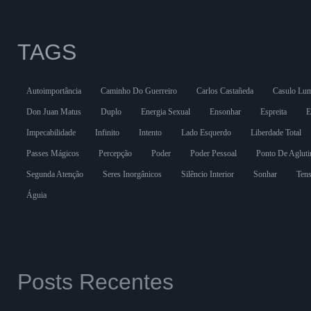
TAGS
Autoimportância
Caminho Do Guerreiro
Carlos Castañeda
Casulo Lu
Don Juan Matus
Duplo
Energia Sexual
Ensonhar
Espreita
E
Impecabilidade
Infinito
Intento
Lado Esquerdo
Liberdade Total
Passes Mágicos
Percepção
Poder
Poder Pessoal
Ponto De Agluti
Segunda Atenção
Seres Inorgânicos
Silêncio Interior
Sonhar
Tens
Águia
Posts Recentes