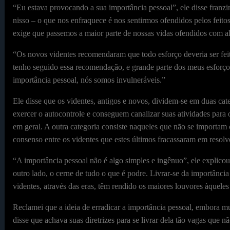
“Eu estava provocando a sua importância pessoal”, ele disse franzi
nisso – o que nos enfraquece é nos sentirmos ofendidos pelos feito
exige que passemos a maior parte de nossas vidas ofendidos com a
“Os novos videntes recomendaram que todo esforço deveria ser feito
tenho seguido essa recomendação, e grande parte dos meus esforço
importância pessoal, nós somos invulneráveis.”
Ele disse que os videntes, antigos e novos, dividem-se em duas cat
exercer o autocontrole e conseguem canalizar suas atividades para
em geral. A outra categoria consiste naqueles que não se importam
consenso entre os videntes que estes últimos fracassaram em resolv
“A importância pessoal não é algo simples e ingênuo”, ele explico
outro lado, o cerne de tudo o que é podre. Livrar-se da importânci
videntes, através das eras, têm rendido os maiores louvores àqueles
Reclamei que a ideia de erradicar a importância pessoal, embora mu
disse que achava suas diretrizes para se livrar dela tão vagas que n