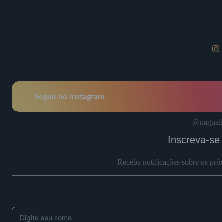
Seguir no Instagram
@naguali
Inscreva-se
Receba notificações sobre os pró