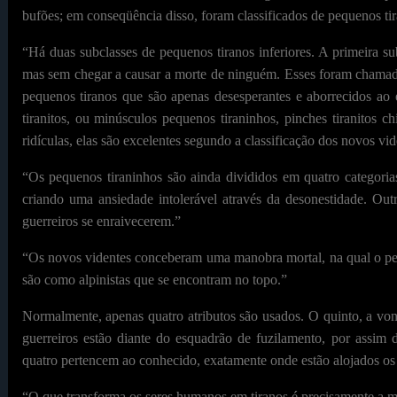
bufões; em conseqüência disso, foram classificados de pequenos tir
“Há duas subclasses de pequenos tiranos inferiores. A primeira s
mas sem chegar a causar a morte de ninguém. Esses foram chamados
pequenos tiranos que são apenas desesperantes e aborrecidos ao
tiranitos, ou minúsculos pequenos tiraninhos, pinches tiranitos ch
ridículas, elas são excelentes segundo a classificação dos novos vi
“Os pequenos tiraninhos são ainda divididos em quatro categori
criando uma ansiedade intolerável através da desonestidade. Out
guerreiros se enraivecerem.”
“Os novos videntes conceberam uma manobra mortal, na qual o pe
são como alpinistas que se encontram no topo.”
Normalmente, apenas quatro atributos são usados. O quinto, a vo
guerreiros estão diante do esquadrão de fuzilamento, por assim 
quatro pertencem ao conhecido, exatamente onde estão alojados os
“O que transforma os seres humanos em tiranos é precisamente a 