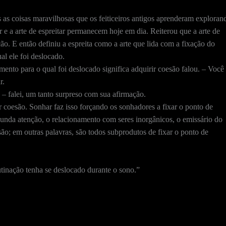
as coisas maravilhosas que os feiticeiros antigos aprenderam explo­ran
 e a arte de espreitar permanecem hoje em dia. Reiterou que a arte de
o. E então definiu a espreita como a arte que lida com a fixação do
l ele foi deslocado.
ento para o qual foi deslocado significa adquirir coesão ­falou. – Você
r.
– falei, um tanto surpreso com sua afirmação.
r coesão. Sonhar faz isso forçando os sonhadores a fixar o ponto de
gun­da atenção, o relacionamento com seres inorgânicos, o emissário do
ão; em outras palavras, são todos subprodutos de fixar o ponto de
inação tenha se deslocado durante o sono.”