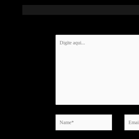
Digite
aqui...
Name*
Email*