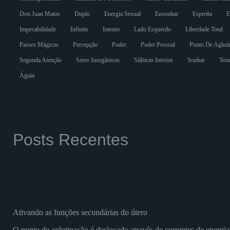
Don Juan Matus
Duplo
Energia Sexual
Ensonhar
Espreita
E
Impecabilidade
Infinito
Intento
Lado Esquerdo
Liberdade Total
Passes Mágicos
Percepção
Poder
Poder Pessoal
Ponto De Agluti
Segunda Atenção
Seres Inorgânicos
Silêncio Interior
Sonhar
Tens
Águia
Posts Recentes
Ativando as funções secundárias do útero
O ponto de aglutinação é deslocado através de correntes de energia