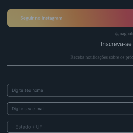
Seguir no Instagram
@naguali
Inscreva-se
Receba notificações sobre os pró