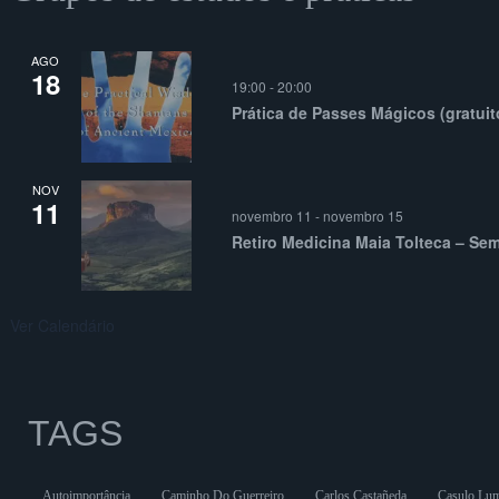
AGO
18
19:00
-
20:00
Prática de Passes Mágicos (gratuit
NOV
11
novembro 11
-
novembro 15
Retiro Medicina Maia Tolteca – Se
Ver Calendário
TAGS
Autoimportância
Caminho Do Guerreiro
Carlos Castañeda
Casulo Lu