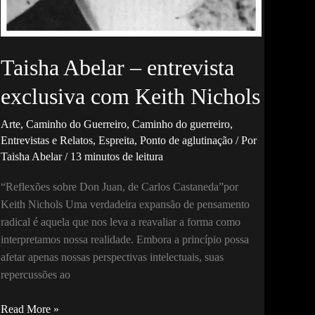
Taisha Abelar – entrevista
exclusiva com Keith Nichols
Arte
,
Caminho do Guerreiro
,
Caminho do guerreiro
,
Entrevistas e Relatos
,
Espreita
,
Ponto de aglutinação
/ Por
Taisha Abelar
/
13 minutos de leitura
“Reflexões sobre Don Juan, de Carlos Castaneda”por
Keith Nichols Uma verdadeira expansão de pensamento
radical é aquela que nos leva a reavaliar a forma como
interpretamos nossa realidade. Embora a princípio possa
afetar apenas nossas perspectivas intelectuais, suas
repercussões ao
Taisha
Read More »