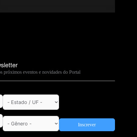
Abelar
–
entrevista
exclusiva
com
Keith
Nichols
sletter
os próximos eventos e novidades do Portal
Inscrever