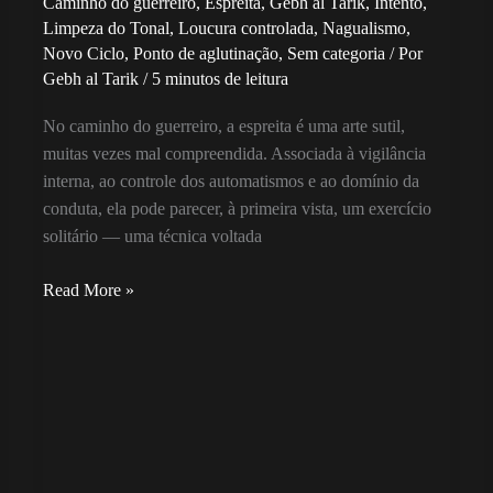
Caminho do guerreiro
,
Espreita
,
Gebh al Tarik
,
Intento
,
Limpeza do Tonal
,
Loucura controlada
,
Nagualismo
,
Novo Ciclo
,
Ponto de aglutinação
,
Sem categoria
/ Por
Gebh al Tarik
/
5 minutos de leitura
No caminho do guerreiro, a espreita é uma arte sutil,
muitas vezes mal compreendida. Associada à vigilância
interna, ao controle dos automatismos e ao domínio da
conduta, ela pode parecer, à primeira vista, um exercício
solitário — uma técnica voltada
A
Read More »
Espreita
como
Bondade
Invisível