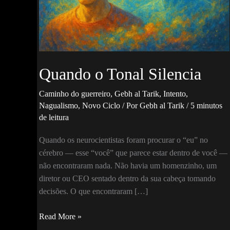
Quando o Tonal Silencia
Caminho do guerreiro
,
Gebh al Tarik
,
Intento
,
Nagualismo
,
Novo Ciclo
/ Por
Gebh al Tarik
/
5 minutos
de leitura
Quando os neurocientistas foram procurar o “eu” no
cérebro — esse “você” que parece estar dentro de você —
não encontraram nada. Não havia um homenzinho, um
diretor ou CEO sentado dentro da sua cabeça tomando
decisões. O que encontraram […]
Quando
Read More »
o