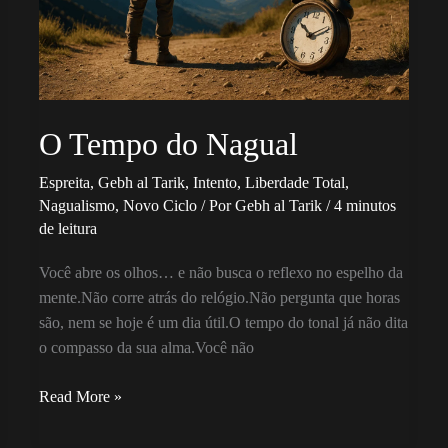
O Tempo do Nagual
Espreita
,
Gebh al Tarik
,
Intento
,
Liberdade Total
,
Nagualismo
,
Novo Ciclo
/ Por
Gebh al Tarik
/
4 minutos
de leitura
Você abre os olhos… e não busca o reflexo no espelho da
mente.Não corre atrás do relógio.Não pergunta que horas
são, nem se hoje é um dia útil.O tempo do tonal já não dita
o compasso da sua alma.Você não
O
Read More »
Tempo
do