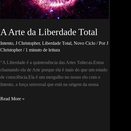
A Arte da Liberdade Total
Intento
,
J Christopher
,
Liberdade Total
,
Novo Ciclo
/ Por
J
Christopher
/
1 minuto de leitura
“A Liberdade é a quintessência das Artes Toltecas.Estou
chamando ela de Arte porque ela é mais do que um estado
de consciência.Ela é um mergulho no nosso elo com o
Intento, a força universal que está na origem da nossa
A
Read More »
Arte
da
Liberdade
Total