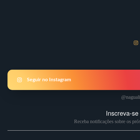
Seguir no Instagram
@naguali
Inscreva-se
Receba notificações sobre os pró