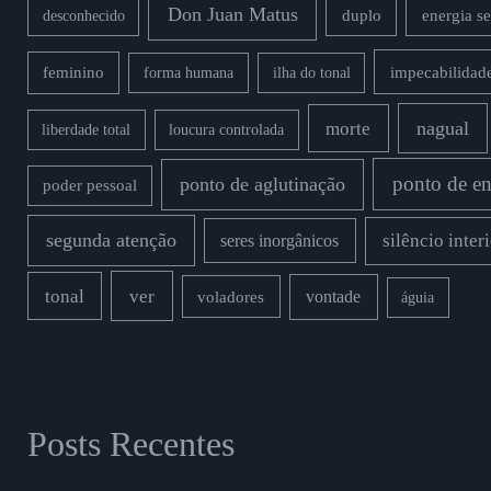
Don Juan Matus
duplo
energia s
desconhecido
impecabilidad
feminino
forma humana
ilha do tonal
nagual
morte
liberdade total
loucura controlada
ponto de en
ponto de aglutinação
poder pessoal
segunda atenção
silêncio inter
seres inorgânicos
ver
tonal
vontade
voladores
águia
Posts Recentes