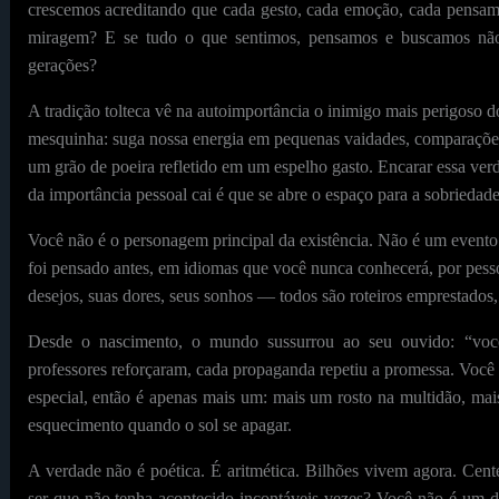
crescemos acreditando que cada gesto, cada emoção, cada pensamen
miragem? E se tudo o que sentimos, pensamos e buscamos não pa
gerações?
A tradição tolteca vê na autoimportância o inimigo mais perigoso d
mesquinha: suga nossa energia em pequenas vaidades, comparações
um grão de poeira refletido em um espelho gasto. Encarar essa ver
da importância pessoal cai é que se abre o espaço para a sobriedade
Você não é o personagem principal da existência. Não é um evento
foi pensado antes, em idiomas que você nunca conhecerá, por pes
desejos, suas dores, seus sonhos — todos são roteiros emprestados,
Desde o nascimento, o mundo sussurrou ao seu ouvido: “você é
professores reforçaram, cada propaganda repetiu a promessa. Você ac
especial, então é apenas mais um: mais um rosto na multidão, m
esquecimento quando o sol se apagar.
A verdade não é poética. É aritmética. Bilhões vivem agora. Cente
ser que não tenha acontecido incontáveis vezes? Você não é um 