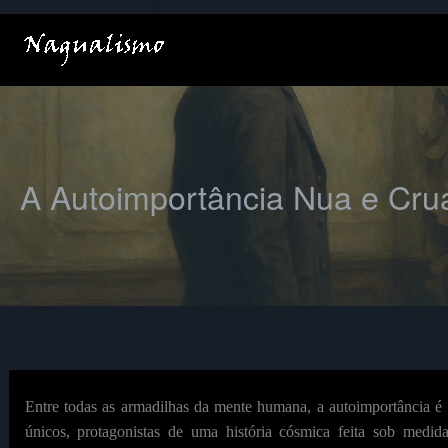
Ir
para
o
conteúdo
A Autoimportância Nua e Cru
Entre todas as armadilhas da mente humana, a autoimportância é 
únicos, protagonistas de uma história cósmica feita sob medi