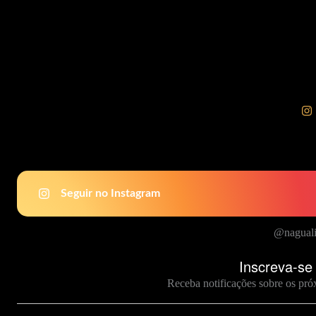
sobre
os
3
tipos
de
personalidade
básica
Seguir no Instagram
@naguali
Inscreva-se
Receba notificações sobre os pró