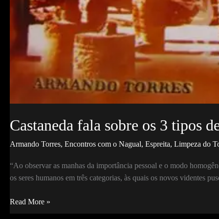
Castaneda fala sobre os 3 tipos d
Armando Torres
,
Encontros com o Nagual
,
Espreita
,
Limpeza do T
“Ao observar as manhas da importância pessoal e o modo homogêne
os seres humanos em três categorias, às quais os novos videntes p
Castaneda
Read More »
fala