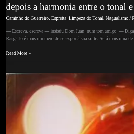
depois a harmonia entre o tonal e
Caminho do Guerreiro
,
Espreita
,
Limpeza do Tonal
,
Nagualismo
/ 
— Escreva, escreva — insistiu Dom Juan, num tom amigo. — Digamos
Rasgá-lo é mais um meio de se expor à sua sorte. Será mais uma de
O
Read More »
caminho
do
guerreiro
é
a
harmonia
entre
os
atos
e