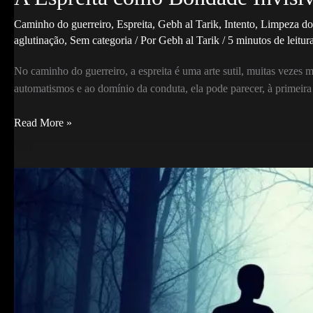
Caminho do guerreiro
,
Espreita
,
Gebh al Tarik
,
Intento
,
Limpeza do
aglutinação
,
Sem categoria
/ Por
Gebh al Tarik
/
5 minutos de leitur
No caminho do guerreiro, a espreita é uma arte sutil, muitas vezes 
automatismos e ao domínio da conduta, ela pode parecer, à primeira
A
Read More »
Espreita
como
Bondade
Invisível