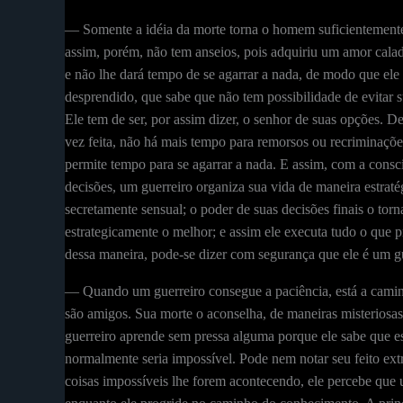
— Somente a idéia da morte torna o homem suficientemente
assim, porém, não tem anseios, pois adquiriu um amor calad
e não lhe dará tempo de se agarrar a nada, de modo que el
desprendido, que sabe que não tem possibilidade de evitar 
Ele tem de ser, por assim dizer, o senhor de suas opções.
vez feita, não há mais tempo para remorsos ou recriminaçõe
permite tempo para se agarrar a nada. E assim, com a cons
decisões, um guerreiro organiza sua vida de maneira estrat
secretamente sensual; o poder de suas decisões finais o tor
estrategicamente o melhor; e assim ele executa tudo o qu
dessa maneira, pode-se dizer com segurança que ele é um gu
— Quando um guerreiro consegue a paciência, está a caminh
são amigos. Sua morte o aconselha, de maneiras misteriosas, 
guerreiro aprende sem pressa alguma porque ele sabe que e
normalmente seria impossível. Pode nem notar seu feito extr
coisas impossíveis lhe forem acontecendo, ele percebe que