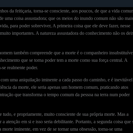
s da feitiçaria, torna-se consciente, aos poucos, de que a vida comu
dade uma coisa assustadora; que os meios do inundo comum não são mai
da, para poder sobreviver, A primeira coisa que ele deve fazer, nesse
o muito importantes. A natureza assustadora do conhecimento não os dei
 homem também compreende que a morte é o companheiro insubstituíve
nhecimento que se torna poder tem a morte como sua força central. A
a-se realmente poder.
com uma aniquilação iminente a cada passo do caminho, e é inevitável
ciência da morte, ele seria apenas um homem comum, praticando atos
centração que transforma o tempo comum da pessoa na terra num poder
e tudo, e propriamente, muito consciente de sua própria morte. Mas a
a atenção em si e isso seria debilitante. Portanto, a segunda coisa que 
da morte iminente, em vez de se tornar uma obsessão, torna-se uma