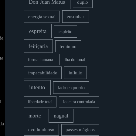
Don Juan Matus
duplo
energia sexual
ensonhar
r
espreita
espírito
de,
feitiçaria
feminino
te
forma humana
ilha do tonal
impecabilidade
infinito
intento
lado esquerdo
u
liberdade total
loucura controlada
nagual
morte
 da
ovo luminoso
passes mágicos