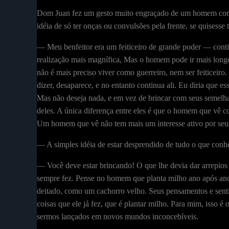
Dom Juan fez um gesto muito engraçado de um homem corren
idéia de só ter onças ou convulsões pela frente, se quisesse 
— Meu benfeitor era um feiticeiro de grande poder — conti
realização mais magnífica, Mas o homem pode ir mais long
não é mais preciso viver como guerreiro, nem ser feiticeiro
dizer, desaparece, e no entanto continua ali. Eu diria que 
Mas não deseja nada, e em vez de brincar com seus semelha
deles. A única diferença entre eles é que o homem que vê 
Um homem que vê não tem mais um interesse ativo por seus 
— A simples idéia de estar desprendido de tudo o que conh
— Você deve estar brincando! O que lhe devia dar arrepios é
sempre fez. Pense no homem que planta milho ano após ano, 
deitado, como um cachorro velho. Seus pensamentos e sent
coisas que ele já fez, que é plantar milho. Para mim, isso 
sermos lançados em novos mundos inconcebíveis.