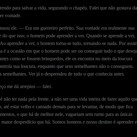
do para salvar a vida, segurando o chapéu. Falei que não gostava da
ter vontade.
nuou ele. — Era um guerreiro perfeito. Sua vontade era realmente sua
e do que isso; o homem pode aprender a ver. Quando se aprende a ver,
. Ao aprender a ver, o homem torna-se tudo, tornando-se nada. Por assi
essa é a ocasião em que o homem pode ser ou conseguir tudo o que deseja
ntes como se fossem brinquedos, ele os encontra no meio da loucura
controla sua loucura, enquanto que seus semelhantes não o conseguem.
semelhantes. Ver já o desprendeu de tudo o que conhecia antes.
eço me dá arrepios — falei.
 não ter nada pela frente, a não ser uma vida inteira de fazer aquilo qu
até estar velho e cansado demais para se levantar, de modo que fica
imentos, o que há de melhor nele, vagueiam sem rumo para as únicas
é o maior desperdício que há. Somos homens e nosso destino é aprender e