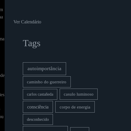
em
ha
Ver Calendário
uma
Tags
autoimportância
ede
caminho do guerreiro
carlos castañeda
casulo luminoso
les
consciência
corpo de energia
e
ou
desconhecido