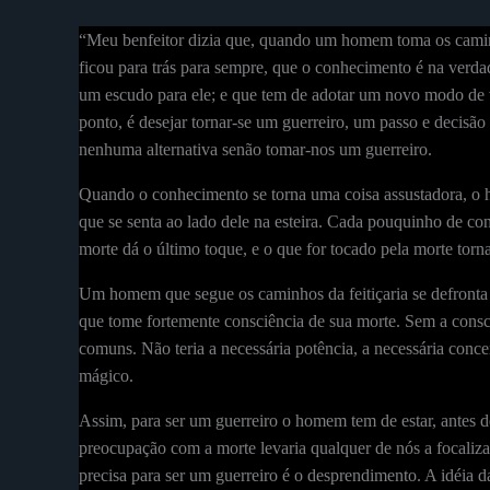
“Meu benfeitor dizia que, quando um homem toma os caminho
ficou para trás para sempre, que o conhecimento é na ver
um escudo para ele; e que tem de adotar um novo modo de vi
ponto, é desejar tornar-se um guerreiro, um passo e decisã
nenhuma alternativa senão tomar-nos um guerreiro.
Quando o conhecimento se torna uma coisa assustadora, o
que se senta ao lado dele na esteira. Cada pouquinho de co
morte dá o último toque, e o que for tocado pela morte torn
Um homem que segue os caminhos da feitiçaria se defronta 
que tome fortemente consciência de sua morte. Sem a cons
comuns. Não teria a necessária potência, a necessária con
mágico.
Assim, para ser um guerreiro o homem tem de estar, antes d
preocupação com a morte levaria qualquer de nós a focalizar 
precisa para ser um guerreiro é o desprendimento. A idéia 