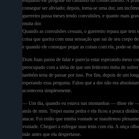
enquanto ele progride no caminho do conhecimento. A prin
consegue ser aliviado; depois, torna-se uma dor, um incômo
guerreiro passa meses tendo convulsões, e quanto mais gra
muita dor.
Quando as convulsões cessam, o guerreiro repara que tem s
coisa que queira com uma sensação que sai de seu corpo d
e quando ele consegue pegar as coisas com ela, pode-se dize
Dom Juan parou de falar e parecia estar esperando meus co
preocupado com a idéia de que um feiticeiro tinha de sofre
também teria de passar por isso. Por fim, depois de um longo
esperando essa pergunta. Falou que a dor não era absolutame
acontecera simplesmente.
— Um dia, quando eu estava nas montanhas — disse ele — to
atrás de mim. Trepei numa pedra e ela ficou a pouca distânci
atacar. Foi então que minha vontade se manifestou plenamen
vontade. Cheguei a esfregar suas tetas com ela. A onça olh
mãe antes que ela despertasse.