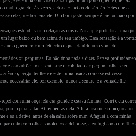
cípio, parece uma comichão na barriga, ou um ponto quente que não
do muito grande. Às vezes, a dor e o incômodo são tão fortes que o
ves são elas, melhor para ele. Um bom poder sempre é prenunciado por
ensações estranhas com relação às coisas. Nota que pode tocar qualque
e um lugar baixo ou bem acima de seu umbigo. Essa sensação é a vonta
r que o guerreiro é um feiticeiro e que adquiriu uma vontade.
mentários ou perguntas. Eu não tinha nada a dizer. Estava profundamen
r dor e convulsões, mas sentia-me encabulado de perguntar-lhe se eu
 silêncio, perguntei-lhe e ele deu uma risada, como se estivesse
nte necessária; ele, por exemplo, nunca a sentira, e a vontade lhe
pei com uma onça; ela era grande e estava faminta. Corri e ela corre
a, pronta para saltar. Atirei pedras nela. A fera rosnou e começou a me
te e eu a detive, antes de ela saltar sobre mim. Afaguei-a com minha
ou para mim com olhos sonolentos e deitou-se, e eu fugi como um filho