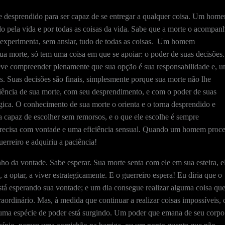
 desprendido para ser capaz de se entregar a qualquer coisa. Um hom
o pela vida e por todas as coisas da vida. Sabe que a morte o acompan
e experimenta, sem ansiar, tudo de todas as coisas. Um homem
sua morte, só tem uma coisa em que se apoiar: o poder de suas decisões.
 Deve compreender plenamente que sua opção é sua responsabilidade e, 
s. Suas decisões são finais, simplesmente porque sua morte não lhe
ciência de sua morte, com seu desprendimento, e com o poder de suas
égica. O conhecimento de sua morte o orienta e o torna desprendido e
na capaz de escolher sem remorsos, e o que ele escolhe é sempre
e precisa com vontade e uma eficiência sensual. Quando um homem proc
erreiro e adquiriu a paciência!
o da vontade. Sabe esperar. Sua morte senta com ele em sua esteira, e
a optar, a viver estrategicamente. E o guerreiro espera! Eu diria que o
stá esperando sua vontade; e um dia consegue realizar alguma coisa qu
aordinário. Mas, à medida que continuar a realizar coisas impossíveis, 
 uma espécie de poder está surgindo. Um poder que emana de seu corpo