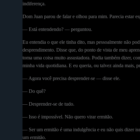
indiferença.
Dom Juan parou de falar e olhou para mim. Parecia estar e
— Está entendendo? — perguntou.
Eu entendia o que ele tinha dito, mas pessoalmente não po
desprendimento. Disse que, do ponto de vista de meu apre
toma uma coisa muito assustadora. Podia também dizer, co
minha vida quotidiana. E eu queria, ou talvez ainda mais, p
— Agora você precisa desprender-se — disse ele.
— Do quê?
— Desprender-se de tudo.
— Isso é impossível. Não quero virar ermitão.
— Ser um ermitão é uma indulgência e eu não quis dizer iss
um ermitão.