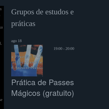
m
Grupos de estudos e
s
←
Post
Post
práticas
anterior
seguinte
xa
→
ago
18
l,
19:00
-
20:00
Prática de Passes
Mágicos (gratuito)
se