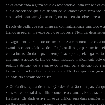
deles escolhendo alguma coisa e escondendo-a, para ver se eles 
que a capacidade que eles tinham de se lembrar com tanta facili
desenvolvido sua atenção ao tonal, ou sua atenção sobre a mesa.
Depois ele pediu que eles olhassem com naturalidade para tudo o q
tirando as pedras, gravetos ou o que houvesse. Nenhum deles se le
O Nagual então tirou tudo de cima da mesa e mandou que cada um,
examinasse o solo debaixo dela. Explicou-lhes que para um feitice
com a imensidão do nagual, exemplificado por aquele lugar vasto 
diretamente abaixo da ilha do tonal, mostrado graficamente pelo
segunda atenção, ou a atenção do nagual, ou a atenção sob a m
tivessem limpado o topo de suas mesas. Ele disse que alcançar a
unidade era a totalidade do ser.
A Gorda disse que a demonstração dele fora tão clara para ela q
vida, varrer o tonal de sua ilha, como ele o chamara. Ele achava qu
lhe fizera. Ele ainda estava longe de unificar suas duas atenções,
ele lhe assegurara, o único meio dela perder a forma humana. Per