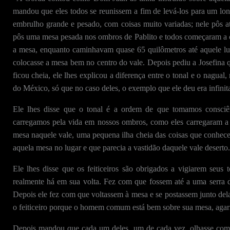
mandou que eles todos se reunissem a fim de levá-los para um lo
embrulho grande e pesado, com coisas muito variadas; nele pôs at
pôs uma mesa pesada nos ombros de Pablito e todos começaram a 
a mesa, enquanto caminhavam quase 65 quilômetros até aquele l
colocasse a mesa bem no centro do vale. Depois pediu a Josefin
ficou cheia, ele lhes explicou a diferença entre o tonal e o nagu
do México, só que no caso deles, o exemplo que ele deu era infinit
Ele lhes disse que o tonal é a ordem de que tomamos consci
carregamos pela vida em nossos ombros, como eles carregaram a
mesa naquele vale, uma pequena ilha cheia das coisas que conhece
aquela mesa no lugar e que parecia a vastidão daquele vale deserto.
Ele lhes disse que os feiticeiros são obrigados a vigiarem seu
realmente há em sua volta. Fez com que fossem até a uma serra 
Depois ele fez com que voltassem à mesa e se postassem junto d
o feiticeiro porque o homem comum está bem sobre sua mesa, agarr
Depois mandou que cada um deles, um de cada vez, olhasse com 