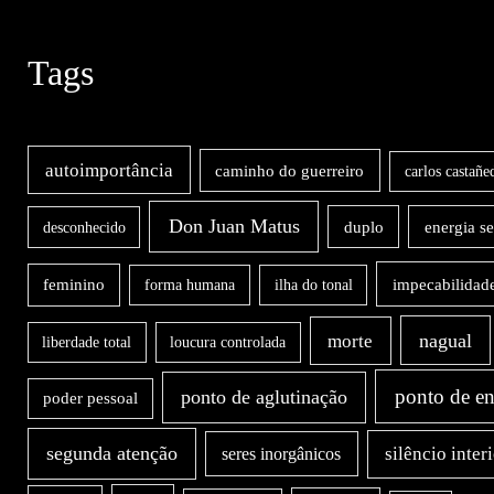
Tags
autoimportância
caminho do guerreiro
carlos castañe
Don Juan Matus
duplo
energia s
desconhecido
impecabilidad
feminino
forma humana
ilha do tonal
nagual
morte
liberdade total
loucura controlada
ponto de en
ponto de aglutinação
poder pessoal
segunda atenção
silêncio inter
seres inorgânicos