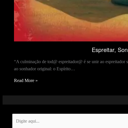
Espreitar, Son
“A culminação de tod@ espreitador@ é se unir ao espreitador 
ao sonhador original: o Espírito…
Read More »
Digite
aqui...