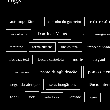
autoimportância
caminho do guerreiro
carlos castañe
Don Juan Matus
duplo
energia s
desconhecido
impecabilidad
feminino
forma humana
ilha do tonal
nagual
morte
liberdade total
loucura controlada
ponto de en
ponto de aglutinação
poder pessoal
segunda atenção
silêncio inter
seres inorgânicos
ver
tonal
vontade
voladores
águia