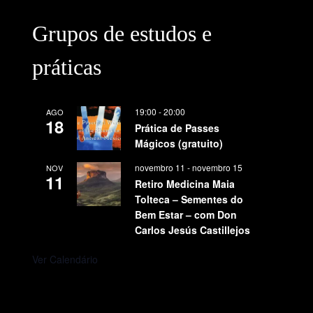
Grupos de estudos e
←
Post
Post
práticas
anterior
seguinte
→
19:00
-
20:00
AGO
18
Prática de Passes
Mágicos (gratuito)
novembro 11
-
novembro 15
NOV
11
Retiro Medicina Maia
Tolteca – Sementes do
Bem Estar – com Don
Carlos Jesús Castillejos
Ver Calendário