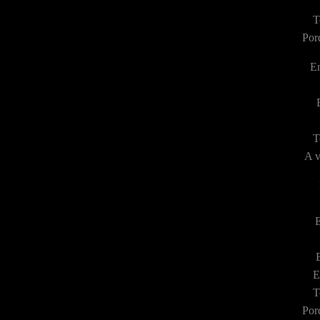
T
Por
En
T
A v
E
E
E
T
Por