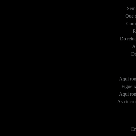
Sem 
Que o
Como
R
Do rein
A
De
Aqui ron
Figueir
Aqui ron
Às cinco
En