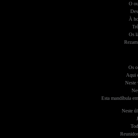
O ou
Des
À ho
Tr
Os l
Rezam 
Os o
Aqui 
Neste v
Nes
Esta mandíbula em 
Neste úl
Tod
Reunidos 