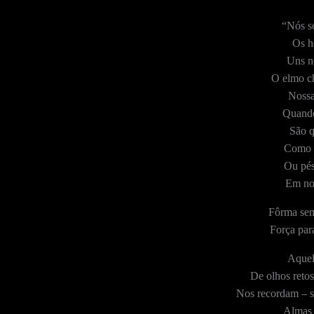
“Nós s
Os h
Uns n
O elmo ch
Nossa
Quando
São q
Como o
Ou pés
Em no
Fôrma sem
Força para
Aquel
De olhos retos
Nos recordam – s
Almas 