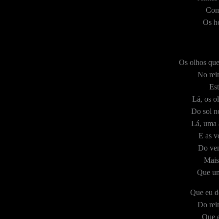
Com
Os h
Os olhos que
No rei
Es
Lá, os o
Do sol n
Lá, uma 
E as v
Do ven
Mais
Que um
Que eu d
Do rei
Que e