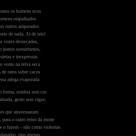
omos os homens ocos
omens empalhados
os outros amparados
eio de nada. Ai de nós!
s vozes dessecadas,
 juntos sussurramos,
uietas e inexpressas
 vento na relva seca
 de ratos sobre cacos
ssa adega evaporada
 forma, sombra sem cor
lisada, gesto sem vigor;
es que atravessaram
, para o outro reino da morte
e o fazem – não como violentas
danadas, mas apenas