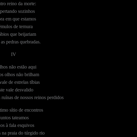
tro reino da morte:
pertando sozinhos
ra em que estamos
êmulos de ternura
ábios que beijariam
as pedras quebradas.
IV
lhos não estão aqui
os olhos não brilham
ale de estrelas tíbias
te vale desvalido
ruínas de nossos reinos perdidos
timo sítio de encontros
Juntos tateamos
os à fala esquivos
na praia do túrgido rio