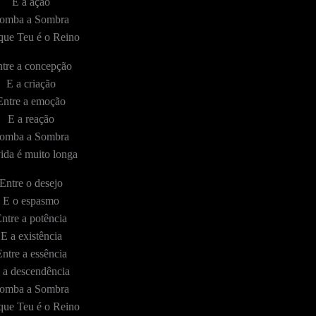
E a ação
omba a Sombra
que Teu é o Reino
tre a concepção
E a criação
Entre a emoção
E a reação
omba a Sombra
ida é muito longa
Entre o desejo
E o espasmo
ntre a potência
E a existência
ntre a essência
 a descendência
omba a Sombra
que Teu é o Reino