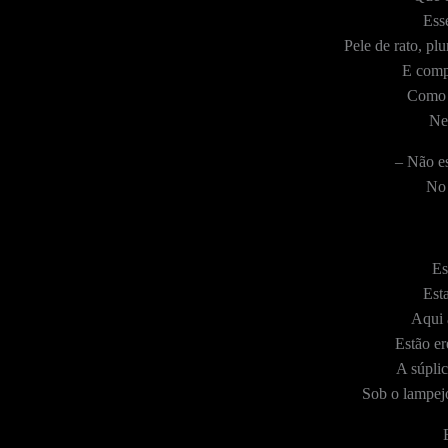
Esse
Pele de rato, pl
E comp
Como 
Ne
– Não es
No 
Es
Esta
Aqui 
Estão er
A súpli
Sob o lampejo