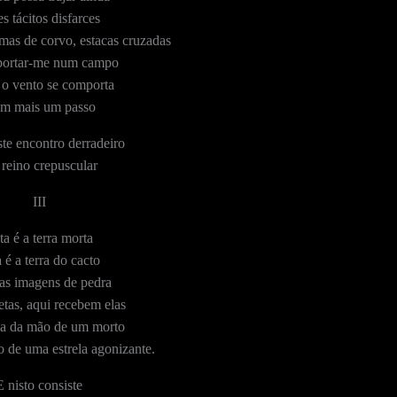
s tácitos disfarces
umas de corvo, estacas cruzadas
ortar-me num campo
o vento se comporta
m mais um passo
te encontro derradeiro
reino crepuscular
III
ta é a terra morta
 é a terra do cacto
as imagens de pedra
etas, aqui recebem elas
ca da mão de um morto
 de uma estrela agonizante.
E nisto consiste