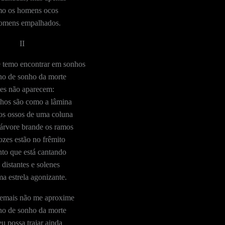
o os homens ocos
omens empalhados.
II
 temo encontrar em sonhos
no de sonho da morte
tes não aparecem:
lhos são como a lâmina
os ossos de uma coluna
árvore brande os ramos
ozes estão no frêmito
to que está cantando
 distantes e solenes
a estrela agonizante.
emais não me aproxime
no de sonho da morte
u possa trajar ainda