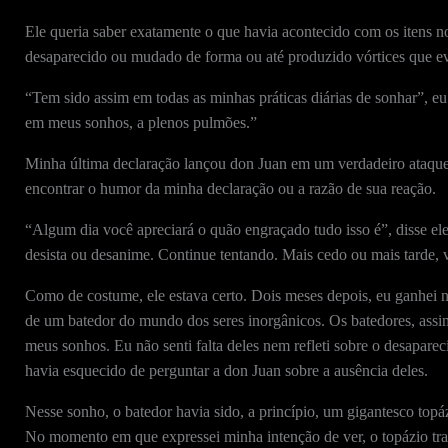
Ele queria saber exatamente o que havia acontecido com os itens n
desaparecido ou mudado de forma ou até produzido vórtices que 
“Tem sido assim em todas as minhas práticas diárias de sonhar”, eu
em meus sonhos, a plenos pulmões.”
Minha última declaração lançou don Juan em um verdadeiro ataque 
encontrar o humor da minha declaração ou a razão de sua reação.
“Algum dia você apreciará o quão engraçado tudo isso é”, disse el
desista ou desanime. Continue tentando. Mais cedo ou mais tarde, v
Como de costume, ele estava certo. Dois meses depois, eu ganhei
de um batedor do mundo dos seres inorgânicos. Os batedores, assi
meus sonhos. Eu não senti falta deles nem refleti sobre o desapare
havia esquecido de perguntar a don Juan sobre a ausência deles.
Nesse sonho, o batedor havia sido, a princípio, um gigantesco top
No momento em que expressei minha intenção de ver, o topázio tr