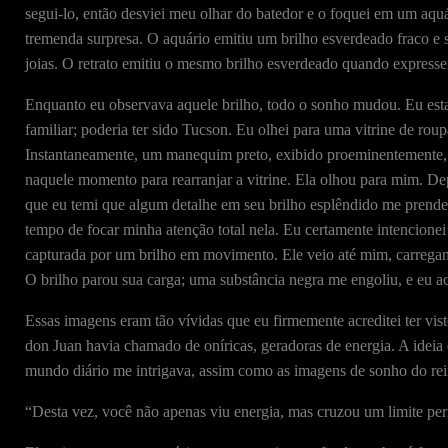
segui-lo, então desviei meu olhar do batedor e o foquei em um aquá
tremenda surpresa. O aquário emitiu um brilho esverdeado fraco e 
joias. O retrato emitiu o mesmo brilho esverdeado quando expresse
Enquanto eu observava aquele brilho, todo o sonho mudou. Eu es
familiar; poderia ter sido Tucson. Eu olhei para uma vitrine de rou
Instantaneamente, um manequim preto, exibido proeminentemente, 
naquele momento para rearranjar a vitrine. Ela olhou para mim. Dep
que eu temi que algum detalhe em seu brilho esplêndido me prendes
tempo de focar minha atenção total nela. Eu certamente intencionei 
capturada por um brilho em movimento. Ele veio até mim, carregand
O brilho parou sua carga; uma substância negra me engoliu, e eu ac
Essas imagens eram tão vívidas que eu firmemente acreditei ter vi
don Juan havia chamado de oníricas, geradoras de energia. A idei
mundo diário me intrigava, assim como as imagens de sonho do rei
“Desta vez, você não apenas viu energia, mas cruzou um limite peri