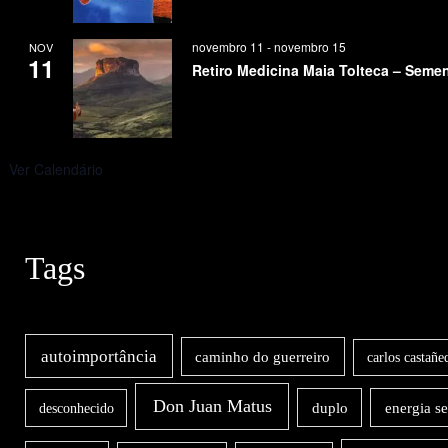
novembro 11
-
novembro 15
NOV
11
Retiro Medicina Maia Tolteca – Seme
Ver Calendário
Tags
autoimportância
caminho do guerreiro
carlos castañe
Don Juan Matus
duplo
energia s
desconhecido