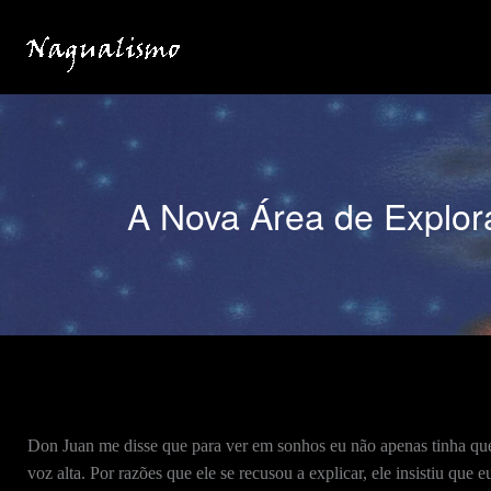
Ir
para
o
conteúdo
A Nova Área de Explor
Don Juan me disse que para ver em sonhos eu não apenas tinha que
voz alta. Por razões que ele se recusou a explicar, ele insistiu que