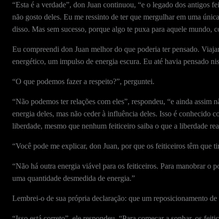
“Esta é a verdade”, don Juan continuou, “e o legado dos antigos fei
não gosto deles. Eu me ressinto de ter que mergulhar em uma única f
disso. Mas sem sucesso, porque algo te puxa para aquele mundo, 
Eu compreendi don Juan melhor do que poderia ter pensado. Viaja
energético, um impulso de energia escura. Eu até havia pensado nis
“O que podemos fazer a respeito?”, perguntei.
“Não podemos ter relações com eles”, respondeu, “e ainda assim n
energia deles, mas não ceder à influência deles. Isso é conhecido co
liberdade, mesmo que nenhum feiticeiro saiba o que a liberdade rea
“Você pode me explicar, don Juan, por que os feiticeiros têm que ti
“Não há outra energia viável para os feiticeiros. Para manobrar o p
uma quantidade desmedida de energia.”
Lembrei-o de sua própria declaração: que um reposicionamento de e
“Isso está correto”, ele respondeu. “Para começar a sonhar, os feiti