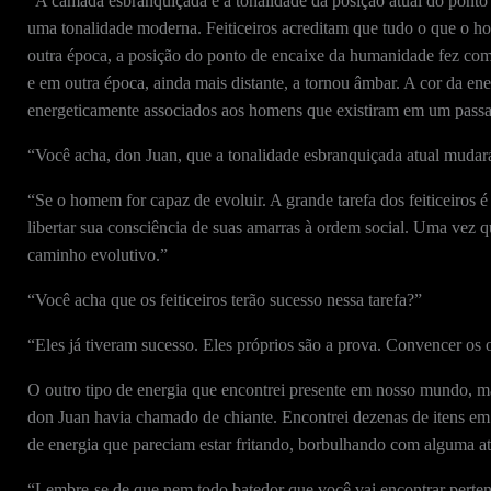
“A camada esbranquiçada é a tonalidade da posição atual do pont
uma tonalidade moderna. Feiticeiros acreditam que tudo o que o h
outra época, a posição do ponto de encaixe da humanidade fez com
e em outra época, ainda mais distante, a tornou âmbar. A cor da ener
energeticamente associados aos homens que existiram em um passa
“Você acha, don Juan, que a tonalidade esbranquiçada atual mudar
“Se o homem for capaz de evoluir. A grande tarefa dos feiticeiros é
libertar sua consciência de suas amarras à ordem social. Uma vez qu
caminho evolutivo.”
“Você acha que os feiticeiros terão sucesso nessa tarefa?”
“Eles já tiveram sucesso. Eles próprios são a prova. Convencer os o
O outro tipo de energia que encontrei presente em nosso mundo, mas
don Juan havia chamado de chiante. Encontrei dezenas de itens e
de energia que pareciam estar fritando, borbulhando com alguma ati
“Lembre-se de que nem todo batedor que você vai encontrar perten