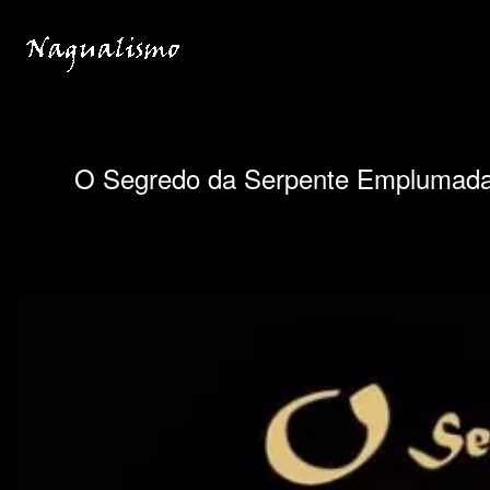
Ir
para
o
conteúdo
O Segredo da Serpente Emplumad