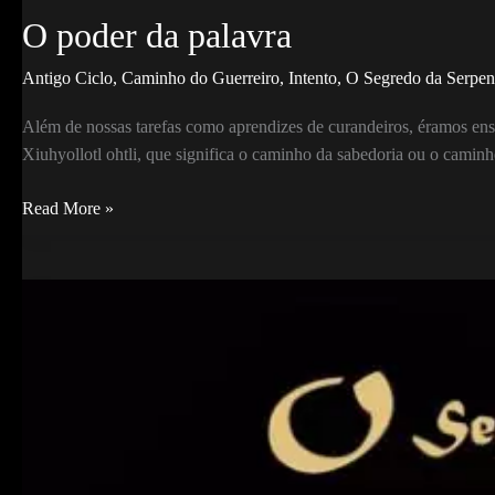
O poder da palavra
Antigo Ciclo
,
Caminho do Guerreiro
,
Intento
,
O Segredo da Serpe
Além de nossas tarefas como aprendizes de curandeiros, éramos ens
Xiuhyollotl ohtli, que significa o caminho da sabedoria ou o camin
O
Read More »
poder
da
palavra