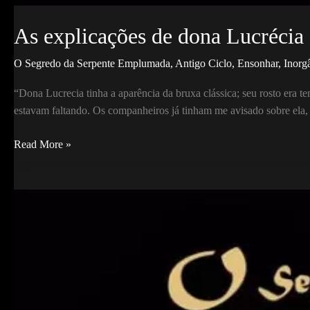
As explicações de dona Lucrécia
O Segredo da Serpente Emplumada
,
Antigo Ciclo
,
Ensonhar
,
Inorg
“Dona Lucrecia tinha a aparência da bruxa clássica; seu rosto era te
estavam faltando. Os companheiros já tinham me avisado sobre ela, 
As
Read More »
explicações
de
dona
Lucrécia
sobre
o
mundo
dos
mortos