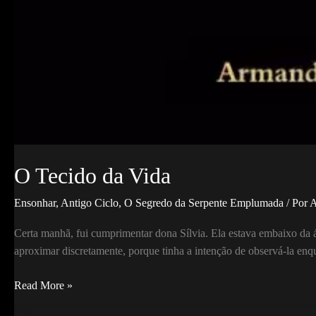
O Tecido da Vida
Ensonhar
,
Antigo Ciclo
,
O Segredo da Serpente Emplumada
/ Por
A
Certa manhã, fui cumprimentar dona Sílvia. Ela estava embaixo da á
aproximar discretamente, porque tinha a intenção de observá-la enq
O
Read More »
Tecido