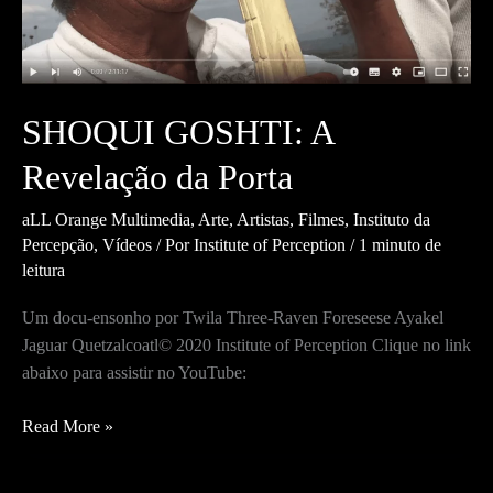
do
Artista
SHOQUI GOSHTI: A
Revelação da Porta
aLL Orange Multimedia
,
Arte
,
Artistas
,
Filmes
,
Instituto da
Percepção
,
Vídeos
/ Por
Institute of Perception
/
1 minuto de
leitura
Um docu-ensonho por Twila Three-Raven Foreseese Ayakel
Jaguar Quetzalcoatl© 2020 Institute of Perception Clique no link
abaixo para assistir no YouTube:
SHOQUI
Read More »
GOSHTI:
A