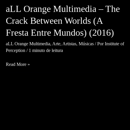
aLL Orange Multimedia – The
Crack Between Worlds (A
Fresta Entre Mundos) (2016)
aLL Orange Multimedia
,
Arte
,
Artistas
,
Músicas
/ Por
Institute of
Perception
/
1 minuto de leitura
aLL
Read More »
Orange
Multimedia
–
The
Crack
Between
Worlds
(A
Fresta