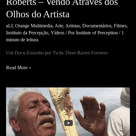
Roberts – Vendo Através dos
Olhos do Artista
aLL Orange Multimedia
,
Arte
,
Artistas
,
Documentários
,
Filmes
,
Instituto da Percepção
,
Vídeos
/ Por
Institute of Perception
/
1
minuto de leitura
Um Docu-Ensonho por Twila Three-Raven Foresees
A
Read More »
Serpente
Emplumada:
Kirk
Roberts
–
Vendo
Através
dos
Olhos