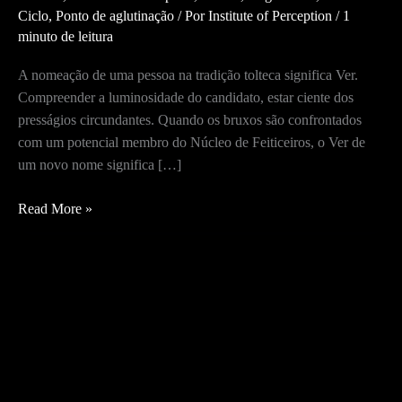
Ciclo
,
Ponto de aglutinação
/ Por
Institute of Perception
/
1
minuto de leitura
A nomeação de uma pessoa na tradição tolteca significa Ver.
Compreender a luminosidade do candidato, estar ciente dos
presságios circundantes. Quando os bruxos são confrontados
com um potencial membro do Núcleo de Feiticeiros, o Ver de
um novo nome significa […]
A
Read More »
Nomeação
de
uma
Pessoa
na
Tradição
Tolteca