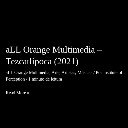
aLL Orange Multimedia –
Tezcatlipoca (2021)
aLL Orange Multimedia
,
Arte
,
Artistas
,
Músicas
/ Por
Institute of
Perception
/
1 minuto de leitura
aLL
Read More »
Orange
Multimedia
–
Tezcatlipoca