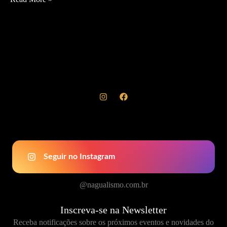
a
poeira
colorida
Seguir no Instagram
@nagualismo.com.br
Inscreva-se na Newsletter
Receba notificações sobre os próximos eventos e novidades do