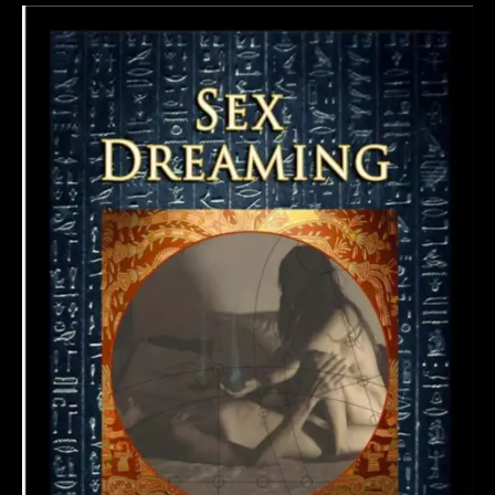
Revelação
da
Porta