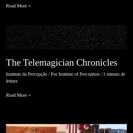
aLL
Read More »
Orange
Multimedia
–
Death
as
an
Advisor
The Telemagician Chronicles
(A
Morte
Instituto da Percepção
/ Por
Institute of Perception
/
1 minuto de
como
leitura
Conselheira)
(2022)
The
Read More »
Telemagician
Chronicles