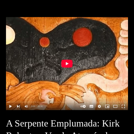
Sex
Dreaming
–
com
Jaguar
Quetzacoatl
e
Twila
Three-
Raven
Foresees
A Serpente Emplumada: Kirk