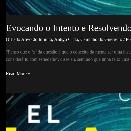
Evocando o Intento e Resolvendo 
O Lado Ativo do Infinito
,
Antigo Ciclo
,
Caminho do Guerreiro
/ P
“Penso que o ‘x’ da questão é que o conceito da mente ser uma inst
considerá-lo com seriedade”, disse eu, sentindo que tinha feito um
Evocando
Read More »
o
Intento
e
Resolvendo
o
conflito
entre