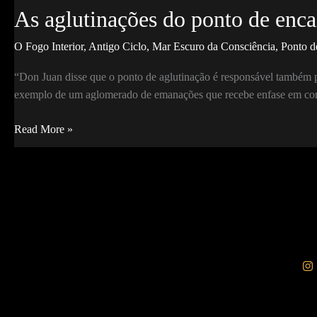
As aglutinações do ponto de enca
O Fogo Interior
,
Antigo Ciclo
,
Mar Escuro da Consciência
,
Ponto d
“Don Juan disse que o ponto de aglutinação é responsável também 
exemplo de um aglomerado de emanações que recebe enfase em co
As
Read More »
aglutinações
do
ponto
de
encaixe