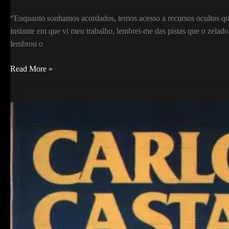
“Enquanto sonhamos acordados, temos acesso a recursos ocultos qu
instante em que vi meu trabalho, lembrei-me das pistas que o zelad
lembrou o
A
Read More »
Diferença
entre
Mulheres
e
Homens
no
Caminho
do
Conhecimento