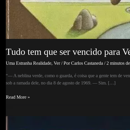
Tudo tem que ser vencido para V
Uma Estranha Realidade
,
Ver
/ Por
Carlos Castaneda
/
2 minutos de 
“— A neblina verde, como o guarda, é coisa que a gente tem de ve
sob a ramada dele, no dia 8 de agosto de 1969. — Sim. […]
Tudo
Read More »
tem
que
ser
vencido