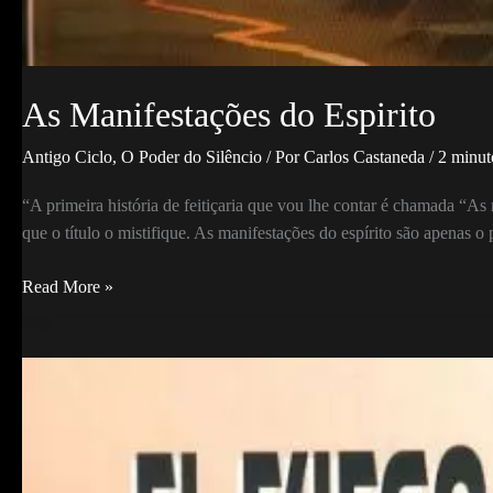
As Manifestações do Espirito
Antigo Ciclo
,
O Poder do Silêncio
/ Por
Carlos Castaneda
/
2 minuto
“A primeira história de feitiçaria que vou lhe contar é chamada “
que o título o mistifique. As manifestações do espírito são apenas o 
As
Read More »
Manifestações
do
Espirito