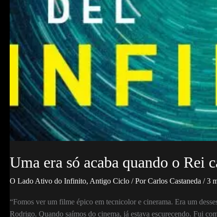
Uma era só acaba quando o Rei c
O Lado Ativo do Infinito
,
Antigo Ciclo
/ Por
Carlos Castaneda
/
3 m
“Fomos ver um filme épico em tecnicolor e cinerama. Era um desses 
Rodrigo. Quando saímos do cinema, já estava escurecendo. Fui co