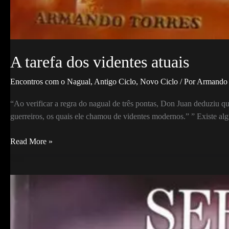
A tarefa dos videntes atuais
Encontros com o Nagual
,
Antigo Ciclo
,
Novo Ciclo
/ Por
Armando 
“Ao verificar a regra do nagual de três pontas, Don Juan deduziu 
guerreiros, os quais ele chamou de videntes modernos.” ” Existe a
A
Read More »
tarefa
dos
videntes
atuais