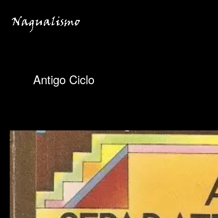
Ir
para
o
conteúdo
Antigo Ciclo