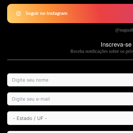
Seguir no Instagram
@naguali
Inscreva-se
Receba notificações sobre os pró