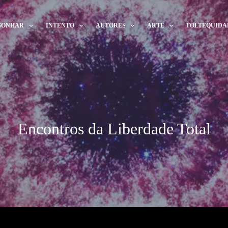
SONHAR
INTENTO
AUTORES
ARTE
TOLTEQUIDA
Encontros da Liberdade Total