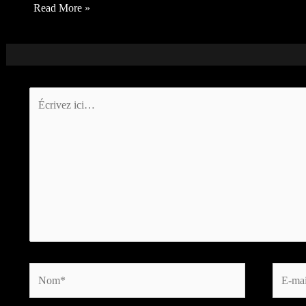
Read More »
Écrivez
ici…
Nom*
E-
mail*