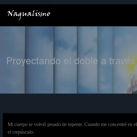
Ir
al
contenido
Proyectando el doble a través
Mi cuerpo se volvió pesado de repente. Cuando me concentré en el 
el crepúsculo.