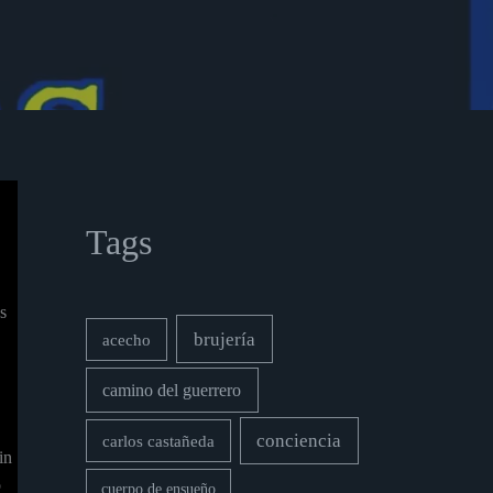
Tags
←
Entrada
Entrada
siguiente
anterior
→
s
brujería
acecho
camino del guerrero
conciencia
carlos castañeda
in
o
cuerpo de ensueño