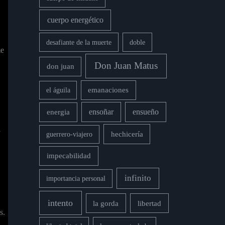
cuerpo energético
desafiante de la muerte
doble
me
Don Juan Matus
don juan
emanaciones
el águila
energia
ensoñar
ensueño
i
hechicería
guerrero-viajero
impecabilidad
infinito
importancia personal
intento
la gorda
libertad
s.