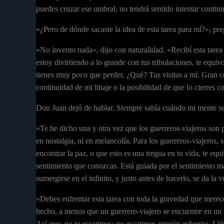
puedes cruzar ese umbral, no tendrá sentido intentar conti
«¿Pero de dónde sacaste la idea de esta tarea para mí?», pr
«No invento nada», dijo con naturalidad. «Recibí esta tarea 
estoy divirtiendo a lo grande con tus tribulaciones, te equivo
tienes muy poco que perder. ¿Qué? Tus visitas a mí. Gran cos
continuidad de mi linaje o la posibilidad de que lo cierres c
Don Juan dejó de hablar. Siempre sabía cuándo mi mente se
«Te he dicho una y otra vez que los guerreros-viajeros son
en nostalgia, ni en melancolía. Para los guerreros-viajeros, 
encontrar la paz, o que esto es una tregua en tu vida, te eq
sentimiento que conozcas. Está guiada por el sentimiento má
sumergirse en el infinito, y justo antes de hacerlo, se da la 
«Debes enfrentar esta tarea con toda la gravedad que merece»
hecho, a menos que un guerrero-viajero se encuentre en un es
Así que, no te escatimes; no escatimes ningún esfuerzo. Llév