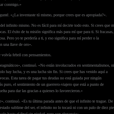
nuar conmigo.»
egunté. «¿La inventaste tú mismo, porque crees que es apropiada?».
del infinito mismo. No es fácil para mí decirte todo esto. Si crees que 
cas. El éxito de tu misión significa más para mí que para ti. Si fracasas,
a. Pero yo te perdería a ti, y eso significa para mí perder o la
on una llave de oro».
 volvía febril con pensamientos.
 pragmáticos», continuó. «No están involucrados en sentimentalismos, n
solo hay lucha, y es una lucha sin fin. Si crees que has venido aquí a
uivocas. Esta tarea de pagar tus deudas no está guiada por ningún
s puro, el sentimiento de un guerrero-viajero que está a punto de
vuelta para dar las gracias a quienes lo favorecieron.»
, continuó. «Es tu última parada antes de que el infinito te trague. De
tado sublime del ser, el infinito no lo tocará ni con un palo de diez pie
alo hasta el final sin piedad, pero con elegancia».