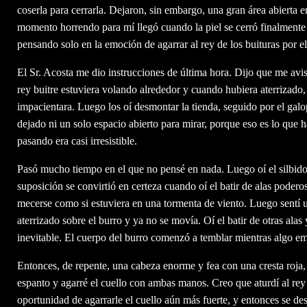
coserla para cerrarla. Dejaron, sin embargo, una gran área abierta en l
momento horrendo para mí llegó cuando la piel se cerró finalmente 
pensando solo en la emoción de agarrar al rey de los buituras por el
El Sr. Acosta me dio instrucciones de última hora. Dijo que me avis
rey buitre estuviera volando alrededor y cuando hubiera aterrizad
impacientara. Luego los oí desmontar la tienda, seguido por el gal
dejado ni un solo espacio abierto para mirar, porque eso es lo que h
pasando era casi irresistible.
Pasó mucho tiempo en el que no pensé en nada. Luego oí el silbido 
suposición se convirtió en certeza cuando oí el batir de alas poder
mecerse como si estuviera en una tormenta de viento. Luego sentí un
aterrizado sobre el burro y ya no se movía. Oí el batir de otras alas 
inevitable. El cuerpo del burro comenzó a temblar mientras algo emp
Entonces, de repente, una cabeza enorme y fea con una cresta roja,
espanto y agarré el cuello con ambas manos. Creo que aturdí al rey 
oportunidad de agarrarle el cuello aún más fuerte, y entonces se desa