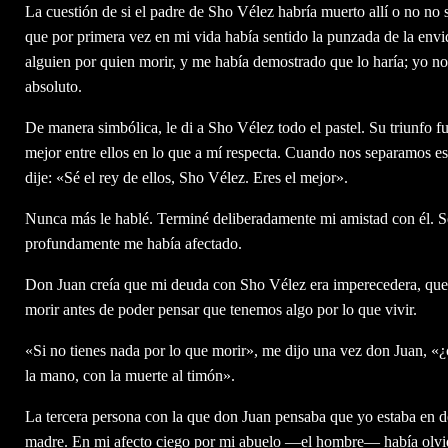
La cuestión de si el padre de Sho Vélez habría muerto allí o no no
que por primera vez en mi vida había sentido la punzada de la envi
alguien por quien morir, y me había demostrado que lo haría; yo no
absoluto.
De manera simbólica, le di a Sho Vélez todo el pastel. Su triunfo fue
mejor entre ellos en lo que a mí respecta. Cuando nos separamos es
dije: «Sé el rey de ellos, Sho Vélez. Eres el mejor».
Nunca más le hablé. Terminé deliberadamente mi amistad con él. Se
profundamente me había afectado.
Don Juan creía que mi deuda con Sho Vélez era imperecedera, que 
morir antes de poder pensar que tenemos algo por lo que vivir.
«Si no tienes nada por lo que morir», me dijo una vez don Juan, «¿
la mano, con la muerte al timón».
La tercera persona con la que don Juan pensaba que yo estaba en d
madre. En mi afecto ciego por mi abuelo —el hombre— había olvida