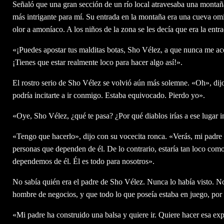
Señaló que una gran sección de un río local atravesaba una montaña
más intrigante para mí. Su entrada en la montaña era una cueva om
olor a amoníaco. A los niños de la zona se les decía que era la entra
«¡Puedes apostar tus malditas botas, Sho Vélez, a que nunca me acer
¡Tienes que estar realmente loco para hacer algo así!».
El rostro serio de Sho Vélez se volvió aún más solemne. «Oh», dij
podría incitarte a ir conmigo. Estaba equivocado. Pierdo yo».
«Oye, Sho Vélez, ¿qué te pasa? ¿Por qué diablos irías a ese lugar i
«Tengo que hacerlo», dijo con su vocecita ronca. «Verás, mi padre 
personas que dependen de él. De lo contrario, estaría tan loco co
dependemos de él. Él es todo para nosotros».
No sabía quién era el padre de Sho Vélez. Nunca lo había visto. N
hombre de negocios, y que todo lo que poseía estaba en juego, por a
«Mi padre ha construido una balsa y quiere ir. Quiere hacer esa e