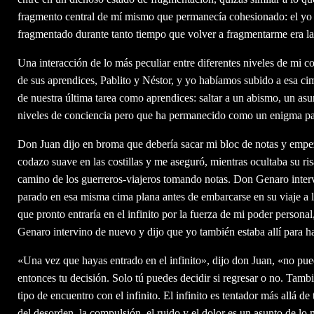
fragmento central de mí mismo que permanecía cohesionado: el yo d
fragmentado durante tanto tiempo que volver a fragmentarme era la 
Una interacción de lo más peculiar entre diferentes niveles de mi 
de sus aprendices, Pablito y Néstor, y yo habíamos subido a esa ci
de nuestra última tarea como aprendices: saltar a un abismo, un as
niveles de conciencia pero que ha permanecido como un enigma par
Don Juan dijo en broma que debería sacar mi bloc de notas y empe
codazo suave en las costillas y me aseguró, mientras ocultaba su r
camino de los guerreros-viajeros tomando notas. Don Genaro intervi
parado en esa misma cima plana antes de embarcarse en su viaje a 
que pronto entraría en el infinito por la fuerza de mi poder person
Genaro intervino de nuevo y dijo que yo también estaba allí para h
«Una vez que hayas entrado en el infinito», dijo don Juan, «no pue
entonces tu decisión. Solo tú puedes decidir si regresar o no. Tamb
tipo de encuentro con el infinito. El infinito es tentador más allá 
del desorden, la compulsión, el ruido y el dolor es un asunto de lo