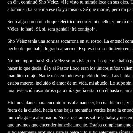
en él», continuó Sho Vélez. «He visto tu mirada loca en sus ojos. U
a tomar su balsa e ir a ese río yo mismo. Sé que moriré, pero mi pa
Sentí algo como un choque eléctrico recorrer mi cuello, y me oí de
Vélez, lo haré. Sí, sí, será genial! ¡Iré contigo!».
Sho Vélez tenía una sonrisa socarrona en su rostro. La entendí como
hecho de que había logrado atraerme. Expresó ese sentimiento en su 
No me importaba si Sho Vélez sobrevivía o no. Lo que me había gal
hacer lo que decía. Él y el Pastor Loco eran los únicos niños vali
inaudito: coraje. Nadie más en todo ese pueblo lo tenía. Los había 
estaba muerto, incluido el amor de mi vida, mi abuelo. Lo supe si
una revelación asombrosa para mí. Quería estar con él hasta el amar
Hicimos planes para encontrarnos al amanecer, lo cual hicimos, y los
fuera de la ciudad, hacia unas bajas montañas verdes hasta la entrad
murciélago era abrumador. Nos arrastramos sobre la balsa y nos emp
que tuvimos que encender inmediatamente. Estaba completamente os
suficientemente profunda para la balsa y lo suficientemente rápida