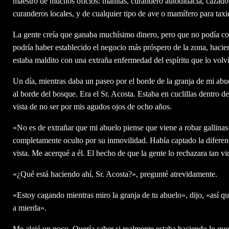
maestro de muchos oficios: manitas, curandero autodidacta, cazador
curanderos locales, y de cualquier tipo de ave o mamífero para taxi
La gente creía que ganaba muchísimo dinero, pero que no podía cons
podría haber establecido el negocio más próspero de la zona, haci
estaba maldito con una extraña enfermedad del espíritu que lo volv
Un día, mientras daba un paseo por el borde de la granja de mi abu
al borde del bosque. Era el Sr. Acosta. Estaba en cuclillas dentro d
vista de no ser por mis agudos ojos de ocho años.
«No es de extrañar que mi abuelo piense que viene a robar gallinas
completamente oculto por su inmovilidad. Había captado la diferenci
vista. Me acerqué a él. El hecho de que la gente lo rechazara tan vi
«¿Qué está haciendo ahí, Sr. Acosta?», pregunté atrevidamente.
«Estoy cagando mientras miro la granja de tu abuelo», dijo, «así qu
a mierda».
Me alejé un poco. Quería saber si realmente estaba haciendo lo que 