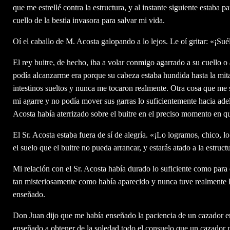
que me estrellé contra la estructura, y al instante siguiente estaba 
cuello de la bestia invasora para salvar mi vida.
Oí el caballo de M. Acosta galopando a lo lejos. Le oí gritar: «¡Sué
El rey buitre, de hecho, iba a volar conmigo agarrado a su cuello o
podía alcanzarme era porque su cabeza estaba hundida hasta la mita
intestinos sueltos y nunca me tocaron realmente. Otra cosa que me s
mi agarre y no podía mover sus garras lo suficientemente hacia ad
Acosta había aterrizado sobre el buitre en el preciso momento en q
El Sr. Acosta estaba fuera de sí de alegría. «¡Lo logramos, chico, 
el suelo que el buitre no pueda arrancar, y estarás atado a la estruct
Mi relación con el Sr. Acosta había durado lo suficiente como para
tan misteriosamente como había aparecido y nunca tuve realmente l
enseñado.
Don Juan dijo que me había enseñado la paciencia de un cazador e
enseñado a obtener de la soledad todo el consuelo que un cazador n