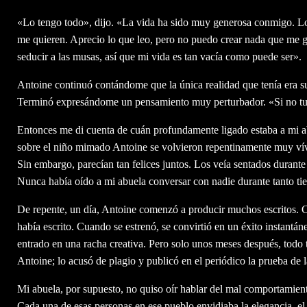
«Lo tengo todo», dijo. «La vida ha sido muy generosa conmigo. Lo 
me quieren. Aprecio lo que leo, pero no puedo crear nada que me gus
seducir a las musas, así que mi vida es tan vacía como puede ser».
Antoine continuó contándome que la única realidad que tenía era s
Terminó expresándome un pensamiento muy perturbador. «Si no tuvi
Entonces me di cuenta de cuán profundamente ligado estaba a mi abu
sobre el niño mimado Antoine se volvieron repentinamente muy vívi
Sin embargo, parecían tan felices juntos. Los veía sentados durante
Nunca había oído a mi abuela conversar con nadie durante tanto ti
De repente, un día, Antoine comenzó a producir muchos escritos. Co
había escrito. Cuando se estrenó, se convirtió en un éxito instantán
entrado en una racha creativa. Pero solo unos meses después, todo 
Antoine; lo acusó de plagio y publicó en el periódico la prueba de 
Mi abuela, por supuesto, no quiso oír hablar del mal comportamien
Cada una de esas personas en ese pueblo envidiaba la elegancia, el 