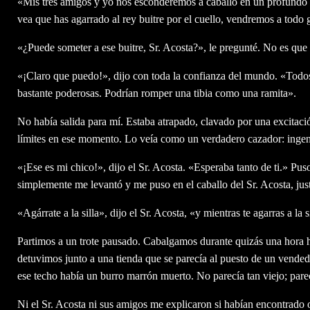
«Mis tres amigos y yo nos esconderemos a caballo en un profundo 
vea que has agarrado al rey buitre por el cuello, vendremos a todo 
«¿Puede someter a ese buitre, Sr. Acosta?», le pregunté. No es que 
«¡Claro que puedo!», dijo con toda la confianza del mundo. «Todos 
bastante poderosas. Podrían romper una tibia como una ramita».
No había salida para mí. Estaba atrapado, clavado por una excitaci
límites en ese momento. Lo veía como un verdadero cazador: ingeni
«¡Ese es mi chico!», dijo el Sr. Acosta. «Esperaba tanto de ti.» Pus
simplemente me levantó y me puso en el caballo del Sr. Acosta, justo
«Agárrate a la silla», dijo el Sr. Acosta, «y mientras te agarras a la 
Partimos a un trote pausado. Cabalgamos durante quizás una hora ha
detuvimos junto a una tienda que se parecía al puesto de un vende
ese techo había un burro marrón muerto. No parecía tan viejo; pare
Ni el Sr. Acosta ni sus amigos me explicaron si habían encontrado 