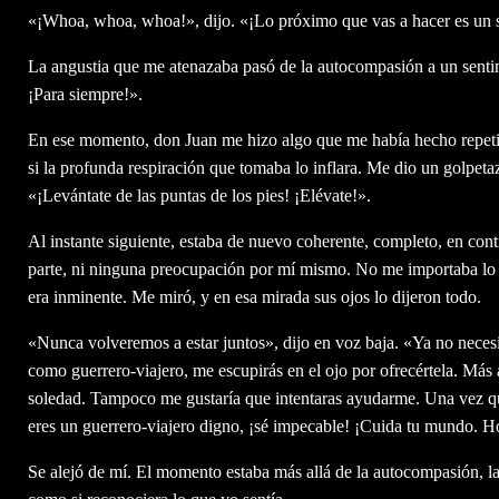
«¡Whoa, whoa, whoa!», dijo. «¡Lo próximo que vas a hacer es un s
La angustia que me atenazaba pasó de la autocompasión a un senti
¡Para siempre!».
En ese momento, don Juan me hizo algo que me había hecho repetid
si la profunda respiración que tomaba lo inflara. Me dio un golpeta
«¡Levántate de las puntas de los pies! ¡Elévate!».
Al instante siguiente, estaba de nuevo coherente, completo, en con
parte, ni ninguna preocupación por mí mismo. No me importaba lo q
era inminente. Me miró, y en esa mirada sus ojos lo dijeron todo.
«Nunca volveremos a estar juntos», dijo en voz baja. «Ya no necesit
como guerrero-viajero, me escupirás en el ojo por ofrecértela. Más a
soledad. Tampoco me gustaría que intentaras ayudarme. Una vez qu
eres un guerrero-viajero digno, ¡sé impecable! ¡Cuida tu mundo. Hó
Se alejó de mí. El momento estaba más allá de la autocompasión, las