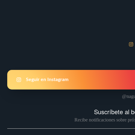
Seguir en Instagram
@nagu
Suscríbete al b
Recibe notificaciones sobre pró