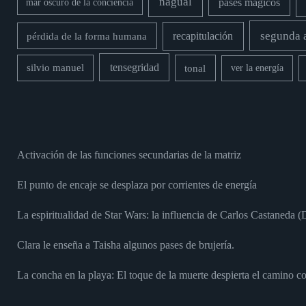
nagual
pases mágicos
mar oscuro de la conciencia
segunda 
recapitulación
pérdida de la forma humana
tensegridad
silvio manuel
tonal
ver la energía
Activación de las funciones secundarias de la matriz
El punto de encaje se desplaza por corrientes de energía
La espiritualidad de Star Wars: la influencia de Carlos Castaneda 
Clara le enseña a Taisha algunos pases de brujería.
La concha en la playa: El toque de la muerte despierta el camino c