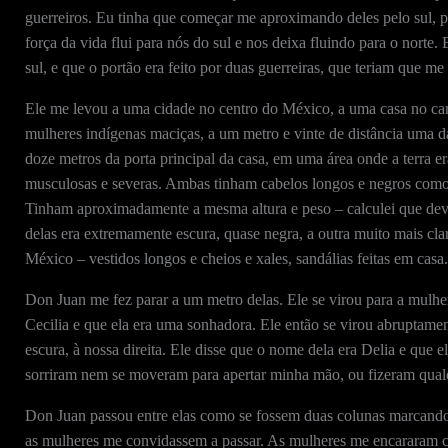
guerreiros. Eu tinha que começar me aproximando deles pelo sul, p
força da vida flui para nós do sul e nos deixa fluindo para o norte
sul, e que o portão era feito por duas guerreiras, que teriam que m
Ele me levou a uma cidade no centro do México, a uma casa no ca
mulheres indígenas maciças, a um metro e vinte de distância uma da
doze metros da porta principal da casa, em uma área onde a terra 
musculosas e severas. Ambas tinham cabelos longos e negros como 
Tinham aproximadamente a mesma altura e peso – calculei que devia
delas era extremamente escura, quase negra, a outra muito mais cla
México – vestidos longos e cheios e xales, sandálias feitas em casa.
Don Juan me fez parar a um metro delas. Ele se virou para a mulher
Cecilia e que ela era uma sonhadora. Ele então se virou abruptame
escura, à nossa direita. Ele disse que o nome dela era Delia e que 
sorriram nem se moveram para apertar minha mão, ou fizeram qualq
Don Juan passou entre elas como se fossem duas colunas marcando 
as mulheres me convidassem a passar. As mulheres me encararam c