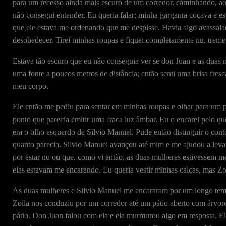
para um recesso ainda mais escuro de um corredor, caminhando, ao 
não consegui entender. Eu queria falar; minha garganta coçava e est
que ele estava me ordenando que me despisse. Havia algo avassalad
desobedecer. Tirei minhas roupas e fiquei completamente nu, treme
Estava tão escuro que eu não conseguia ver se don Juan e as duas
uma fonte a poucos metros de distância; então senti uma brisa fres
meu corpo.
Ele então me pediu para sentar em minhas roupas e olhar para um po
ponto que parecia emitir uma fraca luz âmbar. Eu o encarei pelo qu
era o olho esquerdo de Silvio Manuel. Pude então distinguir o cont
quanto parecia. Silvio Manuel avançou até mim e me ajudou a leva
por estar nu ou que, como vi então, as duas mulheres estivessem 
elas estavam me encarando. Eu queria vestir minhas calças, mas Zo
As duas mulheres e Silvio Manuel me encararam por um longo temp
Zoila nos conduziu por um corredor até um pátio aberto com árvore
pátio. Don Juan falou com ela e ela murmurou algo em resposta. El