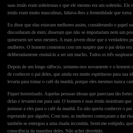
suas irmãs eram solteironas e que ele mesmo era um solteirão. Ele
irmãs eram muito masculinas, faltava-lhes a feminilidade que torna
Eu disse que elas estavam melhores assim, considerando o papel s
discordaram de mim; disseram que não se importariam nem um pou
quisessem ser seus mestres. A mais jovem disse que o verdadeiro p
mulheres. O homem comentou com um suspiro que o pai delas era 
deliberadamente ensiná-lo a ser um macho. Todos os três suspirara
Depois de um longo silêncio, sentamo-nos novamente e o homem di
de conhecer o pai deles, que ainda era muito espirituoso para sua 
levaria para tomar o café da manhã, porque eles mesmos nunca carr
Fiquei horrorizado. Aquelas pessoas idosas que pareciam tão forte
delas e levantei-me para sair. O homem e suas irmãs insistiram que
juntasse a eles para o café da manhã. Eu não queria conhecer o pai
esperando por alguém. Com isso, as mulheres começaram a dar ri
também se entregou a uma risada incontida. Senti-me estúpido, que
consciência da manobra deles. Não achei divertido.