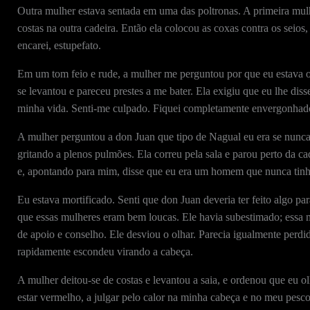
Outra mulher estava sentada em uma das poltronas. A primeira mul
costas na outra cadeira. Então ela colocou as coxas contra os seio
encarei, estupefato.
Em um tom feio e rude, a mulher me perguntou por que eu estava ol
se levantou e pareceu prestes a me bater. Ela exigiu que eu lhe di
minha vida. Senti-me culpado. Fiquei completamente envergonhado e
A mulher perguntou a don Juan que tipo de Nagual eu era se nunca t
gritando a plenos pulmões. Ela correu pela sala e parou perto da c
e, apontando para mim, disse que eu era um homem que nunca tinh
Eu estava mortificado. Senti que don Juan deveria ter feito algo p
que essas mulheres eram bem loucas. Ele havia subestimado; essa 
de apoio e conselho. Ele desviou o olhar. Parecia igualmente perdi
rapidamente escondeu virando a cabeça.
A mulher deitou-se de costas e levantou a saia, e ordenou que eu o
estar vermelho, a julgar pelo calor na minha cabeça e no meu pescoç