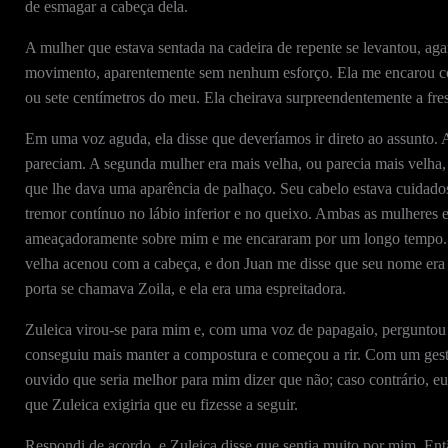
de esmagar a cabeça dela.
A mulher que estava sentada na cadeira de repente se levantou, aga
movimento, aparentemente sem nenhum esforço. Ela me encarou co
ou sete centímetros do meu. Ela cheirava surpreendentemente a fre
Em uma voz aguda, ela disse que deveríamos ir direto ao assunto.
pareciam. A segunda mulher era mais velha, ou parecia mais velha,
que lhe dava uma aparência de palhaço. Seu cabelo estava cuidad
tremor contínuo no lábio inferior e no queixo. Ambas as mulheres e
ameaçadoramente sobre mim e me encararam por um longo tempo. D
velha acenou com a cabeça, e don Juan me disse que seu nome era 
porta se chamava Zoila, e ela era uma espreitadora.
Zuleica virou-se para mim e, com uma voz de papagaio, perguntou 
conseguiu mais manter a compostura e começou a rir. Com um gesto,
ouvido que seria melhor para mim dizer que não; caso contrário, eu
que Zuleica exigiria que eu fizesse a seguir.
Respondi de acordo, e Zuleica disse que sentia muito por mim. Ent