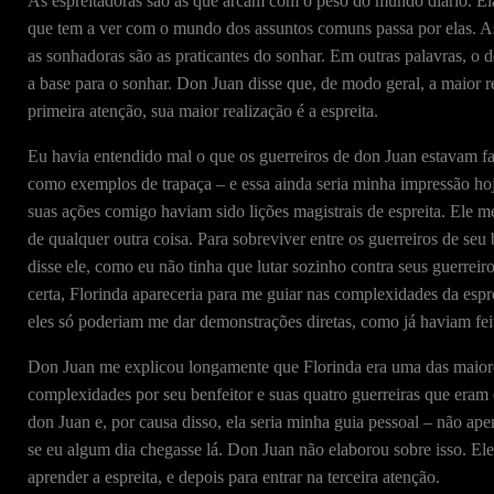
As espreitadoras são as que arcam com o peso do mundo diário. El
que tem a ver com o mundo dos assuntos comuns passa por elas. As 
as sonhadoras são as praticantes do sonhar. Em outras palavras, o d
a base para o sonhar. Don Juan disse que, de modo geral, a maior r
primeira atenção, sua maior realização é a espreita.
Eu havia entendido mal o que os guerreiros de don Juan estavam 
como exemplos de trapaça – e essa ainda seria minha impressão hoj
suas ações comigo haviam sido lições magistrais de espreita. Ele me 
de qualquer outra coisa. Para sobreviver entre os guerreiros de seu
disse ele, como eu não tinha que lutar sozinho contra seus guerrei
certa, Florinda apareceria para me guiar nas complexidades da esp
eles só poderiam me dar demonstrações diretas, como já haviam fei
Don Juan me explicou longamente que Florinda era uma das maiores 
complexidades por seu benfeitor e suas quatro guerreiras que eram e
don Juan e, por causa disso, ela seria minha guia pessoal – não ape
se eu algum dia chegasse lá. Don Juan não elaborou sobre isso. Ele 
aprender a espreita, e depois para entrar na terceira atenção.