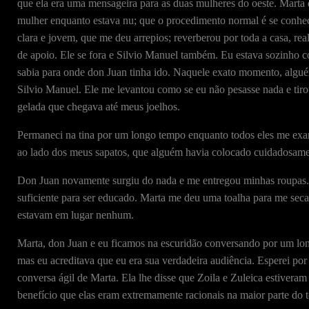
que ela era uma mensageira para as duas mulheres do oeste. Marta 
mulher enquanto estava nu; que o procedimento normal é se conhecer 
clara e jovem, que me deu arrepios; reverberou por toda a casa, rea
de apoio. Ele se fora e Silvio Manuel também. Eu estava sozinho co
sabia para onde don Juan tinha ido. Naquele exato momento, alguém
Silvio Manuel. Ele me levantou como se eu não pesasse nada e tir
gelada que chegava até meus joelhos.
Permaneci na tina por um longo tempo enquanto todos eles me ex
ao lado dos meus sapatos, que alguém havia colocado cuidadosamen
Don Juan novamente surgiu do nada e me entregou minhas roupas. E
suficiente para ser educado. Marta me deu uma toalha para me secar
estavam em lugar nenhum.
Marta, don Juan e eu ficamos na escuridão conversando por um lon
mas eu acreditava que eu era sua verdadeira audiência. Esperei por 
conversa ágil de Marta. Ela lhe disse que Zoila e Zuleica estivera
benefício que elas eram extremamente racionais na maior parte do 