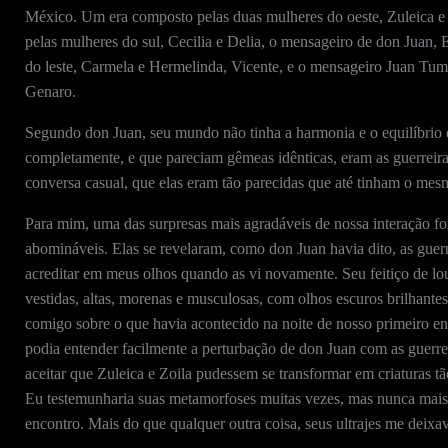
México. Um era composto pelas duas mulheres do oeste, Zuleica e 
pelas mulheres do sul, Cecilia e Delia, o mensageiro de don Juan, 
do leste, Carmela e Hermelinda, Vicente, e o mensageiro Juan Tuma;
Genaro.
Segundo don Juan, seu mundo não tinha a harmonia e o equilíbrio d
completamente, e que pareciam gêmeas idênticas, eram as guerreira
conversa casual, que elas eram tão parecidas que até tinham o mes
Para mim, uma das surpresas mais agradáveis de nossa interação foi
abomináveis. Elas se revelaram, como don Juan havia dito, as guer
acreditar em meus olhos quando as vi novamente. Seu feitiço de l
vestidas, altas, morenas e musculosas, com olhos escuros brilhant
comigo sobre o que havia acontecido na noite de nosso primeiro enc
podia entender facilmente a perturbação de don Juan com as guerre
aceitar que Zuleica e Zoila pudessem se transformar em criaturas tã
Eu testemunharia suas metamorfoses muitas vezes, mas nunca mais 
encontro. Mais do que qualquer outra coisa, seus ultrajes me deixav