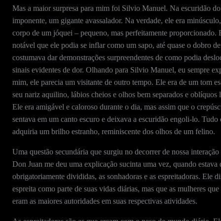
Mas a maior surpresa para mim foi Silvio Manuel. Na escuridão 
imponente, um gigante avassalador. Na verdade, ele era minúscul
corpo de um jóquei – pequeno, mas perfeitamente proporcionado. El
notável que ele podia se inflar como um sapo, até quase o dobro d
costumava dar demonstrações surpreendentes de como podia deslocar
sinais evidentes de dor. Olhando para Silvio Manuel, eu sempre 
mim, ele parecia um visitante de outro tempo. Ele era de um tom e
seu nariz aquilino, lábios cheios e olhos bem separados e oblíquos
Ele era amigável e caloroso durante o dia, mas assim que o crepús
sentava em um canto escuro e deixava a escuridão engoli-lo. Tudo o
adquiria um brilho estranho, reminiscente dos olhos de um felino.
Uma questão secundária que surgiu no decorrer de nossa interação 
Don Juan me deu uma explicação sucinta uma vez, quando estava di
obrigatoriamente divididas, as sonhadoras e as espreitadoras. Ele 
espreita como parte de suas vidas diárias, mas que as mulheres qu
eram as maiores autoridades em suas respectivas atividades.