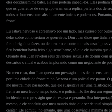
eles decidissem me bater, ele não poderia impedi-los. Eles podiam f
que os guerreiros de seu grupo eram uma réplica perfeita dos de se
todos os homens eram absolutamente únicos e poderosos. Portanto,
frontal.
Eu estava nervoso e apreensivo por um lado, mas curioso por outro
delas sobre como seriam os guerreiros. Don Juan disse que tinha a 
fora obrigado a fazer, ou de tornar o encontro o mais casual possív
Seu benfeitor havia feito algo semelhante, só que ele insistira que 
Quando don Juan revelou seus devaneios sexuais de dormir com quat
descartou o ritual e acabou implorando como um negociante de por
No meu caso, don Juan queria um presságio antes de me ensinar o r
por uma cidade de fronteira no Arizona e um policial me parou. O p
lhe mostrei meu passaporte, que ele suspeitava ser uma falsificaçã
frente ao meu lado o tempo todo, e o policial não lhe deu um seg
incidente era o presságio que ele estava esperando. Sua interpreta
mesmo, e ele concluiu que meu mundo tinha que ser de total simpl
caráter. Ele admitiu, no entanto, que uma observância mínima de pa