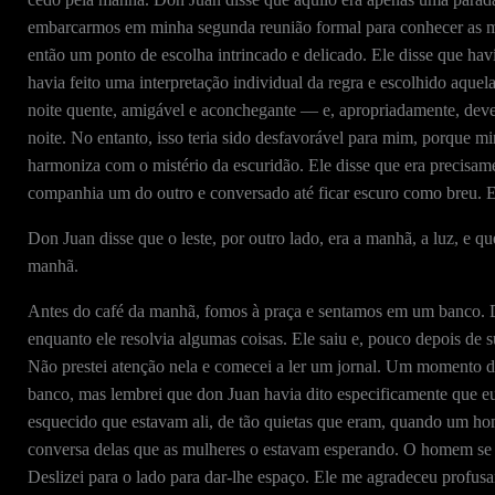
embarcarmos em minha segunda reunião formal para conhecer as mul
então um ponto de escolha intrincado e delicado. Ele disse que ha
havia feito uma interpretação individual da regra e escolhido aquel
noite quente, amigável e aconchegante — e, apropriadamente, dever
noite. No entanto, isso teria sido desfavorável para mim, porque m
harmoniza com o mistério da escuridão. Ele disse que era precisame
companhia um do outro e conversado até ficar escuro como breu. E
Don Juan disse que o leste, por outro lado, era a manhã, a luz, e q
manhã.
Antes do café da manhã, fomos à praça e sentamos em um banco. Do
enquanto ele resolvia algumas coisas. Ele saiu e, pouco depois de 
Não prestei atenção nela e comecei a ler um jornal. Um momento de
banco, mas lembrei que don Juan havia dito especificamente que eu d
esquecido que estavam ali, de tão quietas que eram, quando um ho
conversa delas que as mulheres o estavam esperando. O homem se de
Deslizei para o lado para dar-lhe espaço. Ele me agradeceu profu