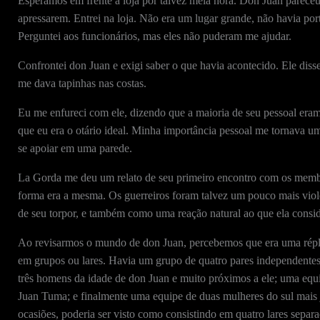
Esperamos em frente à loja por talvez meia hora. Don Juan pareceu f
apressarem. Entrei na loja. Não era um lugar grande, não havia po
Perguntei aos funcionários, mas eles não puderam me ajudar.
Confrontei don Juan e exigi saber o que havia acontecido. Ele diss
me dava tapinhas nas costas.
Eu me enfureci com ele, dizendo que a maioria de seu pessoal eram t
que eu era o otário ideal. Minha importância pessoal me tornava um 
se apoiar em uma parede.
La Gorda me deu um relato de seu primeiro encontro com os membr
forma era a mesma. Os guerreiros foram talvez um pouco mais violen
de seu torpor, e também como uma reação natural ao que ela consid
Ao revisarmos o mundo de don Juan, percebemos que era uma réplic
em grupos ou lares. Havia um grupo de quatro pares independentes 
três homens da idade de don Juan e muito próximos a ele; uma equ
Juan Tuma; e finalmente uma equipe de duas mulheres do sul mais 
ocasiões, poderia ser visto como consistindo em quatro lares separ