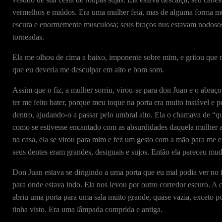
vermelhos e miúdos. Era uma mulher feia, mas de alguma forma muito
escura e enormemente musculosa; seus braços nus estavam nodosos 
torneadas.
Ela me olhou de cima a baixo, imponente sobre mim, e gritou que
que eu deveria me desculpar em alto e bom som.
Assim que o fiz, a mulher sorriu, virou-se para don Juan e o abraç
ter me feito bater, porque meu toque na porta era muito instável e 
dentro, ajudando-o a passar pelo umbral alto. Ela o chamava de “q
como se estivesse encantado com as absurdidades daquela mulher as
na casa, ela se virou para mim e fez um gesto com a mão para me e
seus dentes eram grandes, desiguais e sujos. Então ela pareceu muda
Don Juan estava se dirigindo a uma porta que eu mal podia ver no 
para onde estava indo. Ela nos levou por outro corredor escuro. A 
abriu uma porta para uma sala muito grande, quase vazia, exceto po
tinha visto. Era uma lâmpada comprida e antiga.