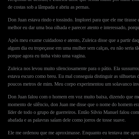
de costas sob a lâmpada e abriu as pernas.
Don Juan estava rindo e tossindo. Implorei para que ele me tirass
melhor eu dar uma boa olhada e parecer atento e interessado, porque
Após meu exame cuidadoso e atento, Zuleica disse que a partir da
algum dia eu tropeçasse em uma mulher sem calças, eu não seria tão
porque agora eu tinha visto uma vagina.
Zuleica nos levou muito silenciosamente para o pátio. Ela sussurr
estava escuro como breu. Eu mal conseguia distinguir as silhuetas
poucos metros de mim. Meu corpo experimentou um solavanco invo
Don Juan falou com o homem em voz muito baixa, dizendo que me
momento de silêncio, don Juan me disse que o nome do homem era S
líder de todo o grupo de guerreiros. Então Silvio Manuel falou comi
abafada e as palavras saíam dele como jorros de tosse suave.
Ele me ordenou que me aproximasse. Enquanto eu tentava me aproxi