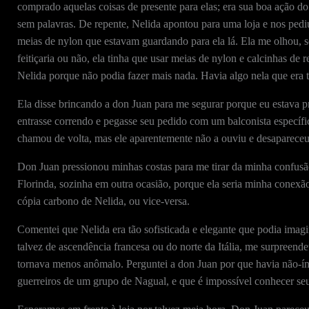
comprado aquelas coisas de presente para elas; era sua boa ação do
sem palavras. De repente, Nelida apontou para uma loja e nos pedi
meias de nylon que estavam guardando para ela lá. Ela me olhou, sor
feitiçaria ou não, ela tinha que usar meias de nylon e calcinhas de
Nelida porque não podia fazer mais nada. Havia algo nela que era to
Ela disse brincando a don Juan para me segurar porque eu estava 
entrasse correndo e pegasse seu pedido com um balconista específi
chamou de volta, mas ele aparentemente não a ouviu e desapareceu d
Don Juan pressionou minhas costas para me tirar da minha confusão
Florinda, sozinha em outra ocasião, porque ela seria minha conex
cópia carbono de Nelida, ou vice-versa.
Comentei que Nelida era tão sofisticada e elegante que podia imagin
talvez de ascendência francesa ou do norte da Itália, me surpreend
tornava menos anômalo. Perguntei a don Juan por que havia não-ín
guerreiros de um grupo de Nagual, e que é impossível conhecer seu