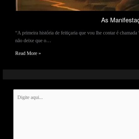
As Manifestaç
“A primeira história de feitiçaria que vou lhe contar é cham
não deixe que o…
Read More »
Digite
aqui...