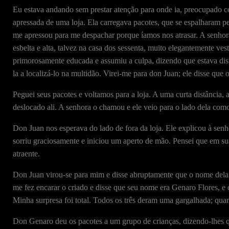
Eu estava andando sem prestar atenção para onde ia, preocupado co
apressada de uma loja. Ela carregava pacotes, que se espalharam p
me apressou para me despachar porque íamos nos atrasar. A senhor
esbelta e alta, talvez na casa dos sessenta, muito elegantemente ves
primorosamente educada e assumiu a culpa, dizendo que estava dist
la a localizá-lo na multidão. Virei-me para don Juan; ele disse que
Peguei seus pacotes e voltamos para a loja. A uma curta distância, 
deslocado ali. A senhora o chamou e ele veio para o lado dela com
Don Juan nos esperava do lado de fora da loja. Ele explicou à se
sorriu graciosamente e iniciou um aperto de mão. Pensei que em sua
atraente.
Don Juan virou-se para mim e disse abruptamente que o nome dela e
me fez encarar o criado e disse que seu nome era Genaro Flores, e
Minha surpresa foi total. Todos os três deram uma gargalhada; quan
Don Genaro deu os pacotes a um grupo de crianças, dizendo-lhes q