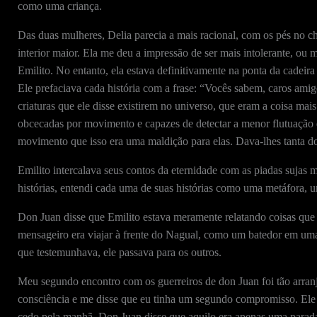
como uma criança.
Das duas mulheres, Delia parecia a mais racional, com os pés no ch
interior maior. Ela me deu a impressão de ser mais intolerante, ou m
Emilito. No entanto, ela estava definitivamente na ponta da cadeir
Ele prefaciava cada história com a frase: “Vocês sabem, caros am
criaturas que ele disse existirem no universo, que eram a coisa m
obcecadas por movimento e capazes de detectar a menor flutuação de
movimento que isso era uma maldição para elas. Dava-lhes tanta dor
Emilito intercalava seus contos da eternidade com as piadas sujas m
histórias, entendi cada uma de suas histórias como uma metáfora, u
Don Juan disse que Emilito estava meramente relatando coisas que
mensageiro era viajar à frente do Nagual, como um batedor em uma o
que testemunhava, ele passava para os outros.
Meu segundo encontro com os guerreiros de don Juan foi tão arran
consciência e me disse que eu tinha um segundo compromisso. Ele 
cedo pela manhã. Don Juan disse que aquilo era apenas uma parada, 