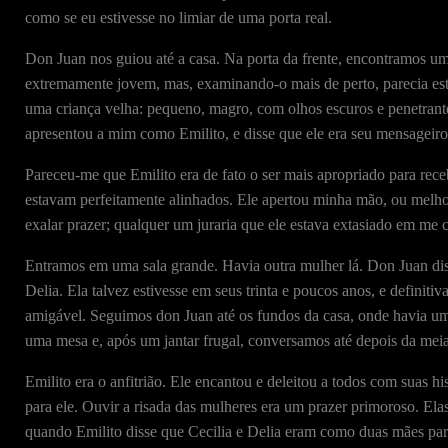
como se eu estivesse no limiar de uma porta real.
Don Juan nos guiou até a casa. Na porta da frente, encontramos um
extremamente jovem, mas, examinando-o mais de perto, parecia esta
uma criança velha: pequeno, magro, com olhos escuros e penetrant
apresentou a mim como Emilito, e disse que ele era seu mensageiro
Pareceu-me que Emilito era de fato o ser mais apropriado para rece
estavam perfeitamente alinhados. Ele apertou minha mão, ou melho
exalar prazer; qualquer um juraria que ele estava extasiado em me 
Entramos em uma sala grande. Havia outra mulher lá. Don Juan diss
Delia. Ela talvez estivesse em seus trinta e poucos anos, e definiti
amigável. Seguimos don Juan até os fundos da casa, onde havia um
uma mesa e, após um jantar frugal, conversamos até depois da meia
Emilito era o anfitrião. Ele encantou e deleitou a todos com suas h
para ele. Ouvir a risada das mulheres era um prazer primoroso. Ela
quando Emilito disse que Cecilia e Delia eram como duas mães para