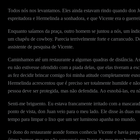
Todos nós nos levantamos. Eles ainda estavam rindo quando don Ju
espreitadora e Hermelinda a sonhadora, e que Vicente era o guerrei
Enquanto saíamos da praça, outro homem se juntou a nós, um índio 
um chapéu de cowboy. Parecia terrivelmente forte e carrancudo. 
assistente de pesquisa de Vicente.
Caminhamos até um restaurante a algumas quadras de distância. As
eu não estivesse ofendido com a piada delas, que elas tiveram a e
as fez decidir brincar comigo foi minha atitude completamente esno
Hermelinda acrescentou que é preciso ser totalmente humilde e não
pessoa deve ser protegida, mas não defendida. Ao esnobá-las, eu 
Senti-me briguento. Eu estava francamente irritado com a mascarad
ponto de vista, don Juan veio para o meu lado. Ele disse às duas m
tempo para limpar o lixo que um ser luminoso apanha no mundo.
O dono do restaurante aonde fomos conhecia Vicente e havia prep
ótimo humor, mas eu não conseguia me livrar do meu mau humor. E