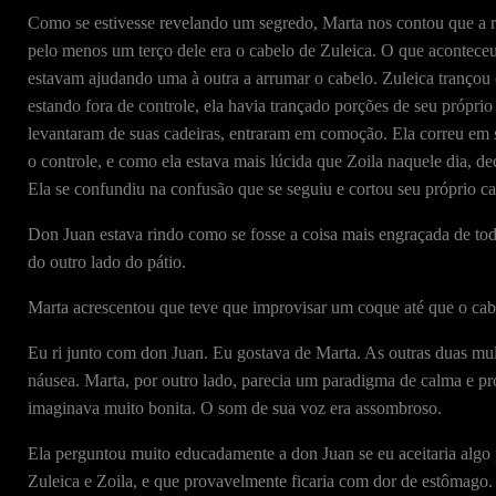
Como se estivesse revelando um segredo, Marta nos contou que a ra
pelo menos um terço dele era o cabelo de Zuleica. O que acontec
estavam ajudando uma à outra a arrumar o cabelo. Zuleica trançou 
estando fora de controle, ela havia trançado porções de seu própri
levantaram de suas cadeiras, entraram em comoção. Ela correu em 
o controle, e como ela estava mais lúcida que Zoila naquele dia, de
Ela se confundiu na confusão que se seguiu e cortou seu próprio c
Don Juan estava rindo como se fosse a coisa mais engraçada de tod
do outro lado do pátio.
Marta acrescentou que teve que improvisar um coque até que o cabe
Eu ri junto com don Juan. Eu gostava de Marta. As outras duas m
náusea. Marta, por outro lado, parecia um paradigma de calma e pro
imaginava muito bonita. O som de sua voz era assombroso.
Ela perguntou muito educadamente a don Juan se eu aceitaria algo
Zuleica e Zoila, e que provavelmente ficaria com dor de estômago