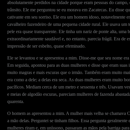
absolutamente perdidos na cidade porque eram pessoas do campo,
trânsito. Ele me perguntou se eu morava em Zacatecas. Eu disse qu
cativante em seu sorriso. Ele era um homem idoso, notavelmente em
cavalheiro fazendeiro de uma pequena cidade rural. Ele usava um t
pele era quase transparente. Ele tinha um nariz de ponte alta, uma
extraordinariamente saudável e, no entanto, parecia frágil. Era de
impressão de ser esbelto, quase efeminado.
Ele se levantou e se apresentou a mim. Disse-me que seu nome era
Em seguida, apontou para as duas mulheres e disse que eram suas i
muito magras e mais escuras que o irmão. Também eram muito mais j
era como a dele; a delas era seca. As duas mulheres eram muito bo
pacíficos. Mediam cerca de um metro e sessenta e três. Usavam vest
e meias de algodão escuras, pareciam mulheres de fazenda abastadas
quarenta.
O homem as apresentou a mim. A mulher mais velha se chamava Ca
a mão delas. Perguntei se tinham filhos. Essa pergunta geralmente
mulheres riram e, em uníssono, passaram as mãos pela barriga p