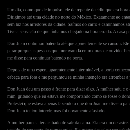
Um dia, como que de impulso, ele de repente decidiu que era hora 
Dirigimos até uma cidade no norte do México. Exatamente ao entar
sem luz nos arredores da cidade. Saímos do carro e caminhamos até
Tive a sensação de que tínhamos chegado na hora errada. A casa pa
Don Juan continuou batendo até que aparentemente se cansou. Ele m
parar porque as pessoas que moravam lá eram duras de ouvido. Pergu
me disse para continuar batendo na porta.
Depois de uma espera aparentemente interminável, a porta começou
cabeça para fora e me perguntou se minha intenção era arrombar a po
Don Juan deu um passo à frente para dizer algo. A mulher saiu e o
mim, gritando que eu estava me comportando como se fosse o do
Protestei que estava apenas fazendo o que don Juan me dissera par
Don Juan tentou intervir, mas foi novamente afastado.
A mulher parecia ter acabado de sair da cama. Ela era um desastre
vestido de sua cesta de roupas sujas. Ela estava descalça; seu cabel