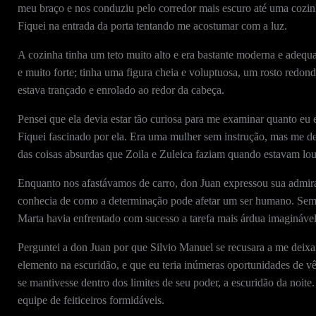
meu braço e nos conduziu pelo corredor mais escuro até uma cozin
Fiquei na entrada da porta tentando me acostumar com a luz.
A cozinha tinha um teto muito alto e era bastante moderna e adequ
e muito forte; tinha uma figura cheia e voluptuosa, um rosto redo
estava trançado e enrolado ao redor da cabeça.
Pensei que ela devia estar tão curiosa para me examinar quanto eu
Fiquei fascinado por ela. Era uma mulher sem instrução, mas me de
das coisas absurdas que Zoila e Zuleica faziam quando estavam lou
Enquanto nos afastávamos de carro, don Juan expressou sua admiraç
conhecia de como a determinação pode afetar um ser humano. Sem n
Marta havia enfrentado com sucesso a tarefa mais árdua imaginável,
Perguntei a don Juan por que Silvio Manuel se recusara a me deixa
elemento na escuridão, e que eu teria inúmeras oportunidades de vê-
se mantivesse dentro dos limites de seu poder, a escuridão da noit
equipe de feiticeiros formidáveis.