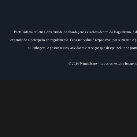
Portal intenta refletir a diversidade de abordagens existentes dentro do Nagualismo, e
expandindo a percepção do regulamento. Cada indivíduo é responsável por si mesmo e pe
ou linhagem, e possua textos, atividades e serviços que deseje incluir no por
© 2026 Nagualismo - Todos os textos e imagens s