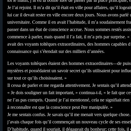
tôt le matin, j’ai eu la bonne idée de passer par la place principale, 
Je l’ai rejoint. Il m’a dit qu’il était en ville pour affaires, qu’il lo
lui car il devait rester en ville encore deux jours. Nous avons par
universitaire. Comme il en avait l’habitude, il m’a soudainement fra
passer dans un état de conscience accrue. Nous sommes restés assis
commence à parler, mais quand il l’a fait, il m’a pris par surprise. «
avait des voyants toltèques extraordinaires, des hommes capables d’
connaissance qui s’étendait sur des milliers d’années.
Les voyants toltèques étaient des hommes extraordinaires—de puiss
mystères et possédaient un savoir secret qu’ils utilisaient pour influ
sur tout ce qu’ils choisissaient. »
Il cessa de parler et me regarda attentivement. Je sentais qu’il atte
« Je dois souligner un fait important, » continua-t-il, « le fait que 
ne l’as pas compris. Quand je l’ai mentionné, cela ne signifiait rien 
à reconnaître est que la conscience peut être manipulée. »
Je me sentais confus. Je savais qu’il me menait vers quelque chose
j’avais chaque fois qu’il commençait un nouveau cycle de ses enseign
D’habitude, quand il souriait, il dégageait du bonheur; cette fois, il