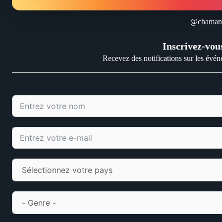
@chamani
Inscrivez-vous
Recevez des notifications sur les événe