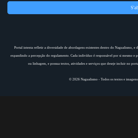
S'a
Portal intenta refletir a diversidade de abordagens existentes dentro do Nagualismo, e
expandindo a percepção do regulamento. Cada indivíduo é responsável por si mesmo e pe
ou linhagem, e possua textos, atividades e serviços que deseje incluir no por
© 2026 Nagualismo - Todos os textos e imagens s