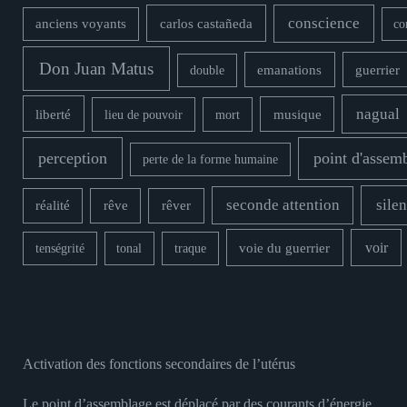
conscience
carlos castañeda
anciens voyants
co
Don Juan Matus
double
emanations
guerrier
nagual
liberté
musique
lieu de pouvoir
mort
perception
point d'assem
perte de la forme humaine
seconde attention
silen
rêver
réalité
rêve
voie du guerrier
voir
tenségrité
tonal
traque
Activation des fonctions secondaires de l’utérus
Le point d’assemblage est déplacé par des courants d’énergie