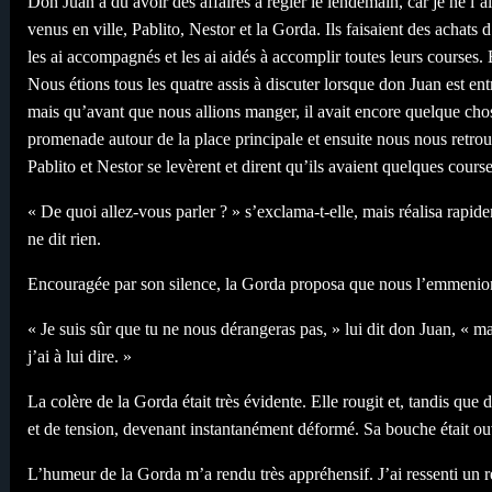
Don Juan a dû avoir des affaires à régler le lendemain, car je ne l’a
venus en ville, Pablito, Nestor et la Gorda. Ils faisaient des achats 
les ai accompagnés et les ai aidés à accomplir toutes leurs courses.
Nous étions tous les quatre assis à discuter lorsque don Juan est e
mais qu’avant que nous allions manger, il avait encore quelque chos
promenade autour de la place principale et ensuite nous nous retrou
Pablito et Nestor se levèrent et dirent qu’ils avaient quelques cour
« De quoi allez-vous parler ? » s’exclama-t-elle, mais réalisa rapid
ne dit rien.
Encouragée par son silence, la Gorda proposa que nous l’emmenions
« Je suis sûr que tu ne nous dérangeras pas, » lui dit don Juan, « m
j’ai à lui dire. »
La colère de la Gorda était très évidente. Elle rougit et, tandis que 
et de tension, devenant instantanément déformé. Sa bouche était ouve
L’humeur de la Gorda m’a rendu très appréhensif. J’ai ressenti un r