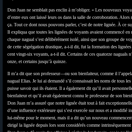
Don Juan ne semblait pas enclin à m’obliger. « Les nouveaux voyants
d’entre eux ont laissé leurs os dans la salle de corroboration. Alor
ça. Tout ce dont nous pouvons parler, c’est de notre lignée. À ce su
Il expliqua que toutes les lignées de voyants avaient commencé en
chaque nagual s’est délibérément isolé, ainsi que son groupe de vo
de cette ségrégation drastique, a-t-il dit, fut la formation des ligné
cent vingt-six voyants, a-t-il dit. Certains de ces quatorze naguals
onze, et certains jusqu’à quinze.
Il m’a dit que son professeur—ou son bienfaiteur, comme il l’appelait
nagual Elias. Je lui ai demandé s’il connaissait les noms de tous le
puisse savoir qui ils étaient. Il a également dit qu’il avait person
bienfaiteur et qu’il avait également connu le professeur de son bienf
Don Juan m’a assuré que notre lignée était tout à fait exceptionnelle
d’une influence extérieure qui s’est exercée sur nous et a modifié i
lui-même pour le moment, mais il a dit qu’un nouveau commencement
dirigé la lignée depuis lors sont considérés comme intrinsèquement d