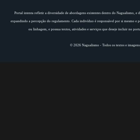
Portal intenta refletir a diversidade de abordagens existentes dentro do Nagualismo, e
expandindo a percepção do regulamento. Cada indivíduo é responsável por si mesmo e pe
ou linhagem, e possua textos, atividades e serviços que deseje incluir no por
© 2026 Nagualismo - Todos os textos e imagens s