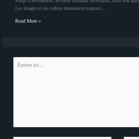
Jusqu’à récemment, les êtres humains recevaient, dans leur quot
Les images et les vidéos montraient toujours…
Read More »
Écrivez
ici…