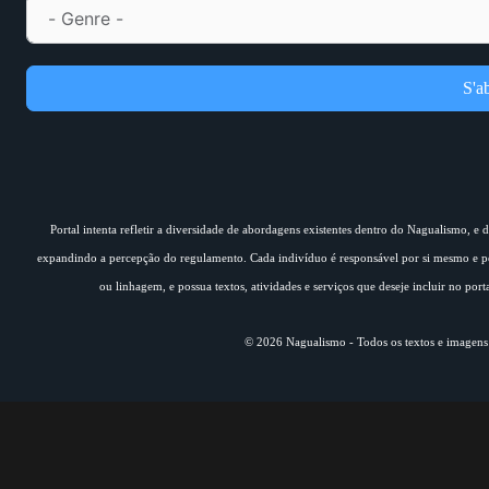
S'a
Portal intenta refletir a diversidade de abordagens existentes dentro do Nagualismo, e
expandindo a percepção do regulamento. Cada indivíduo é responsável por si mesmo e pe
ou linhagem, e possua textos, atividades e serviços que deseje incluir no por
© 2026 Nagualismo - Todos os textos e imagens s