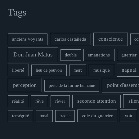
Tags
conscience
carlos castañeda
anciens voyants
co
Don Juan Matus
double
emanations
guerrier
nagual
liberté
musique
lieu de pouvoir
mort
perception
point d'assem
perte de la forme humaine
seconde attention
silen
rêver
réalité
rêve
voie du guerrier
voir
tenségrité
tonal
traque