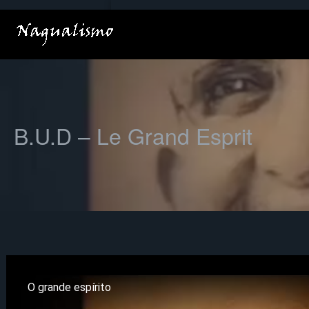
Aller
au
contenu
B.U.D – Le Grand Esprit
O grande espírito