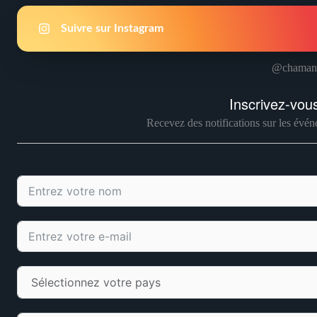
Suivre sur Instagram
@chamani
Inscrivez-vous
Recevez des notifications sur les événe